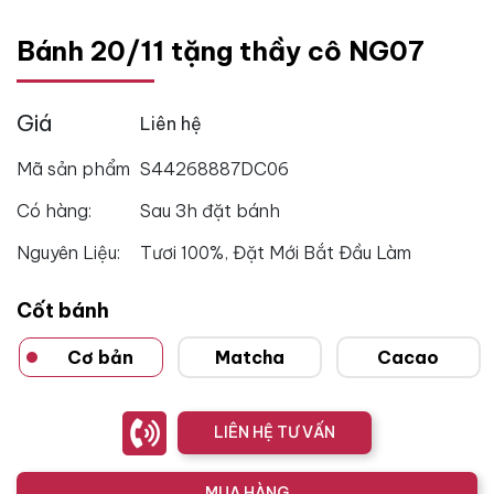
Bánh 20/11 tặng thầy cô NG07
Giá
Liên hệ
Mã sản phẩm
S44268887DC06
Có hàng:
Sau 3h đặt bánh
Nguyên Liệu:
Tươi 100%, Đặt Mới Bắt Đầu Làm
Cốt bánh
Cơ bản
Matcha
Cacao
LIÊN HỆ TƯ VẤN
MUA HÀNG