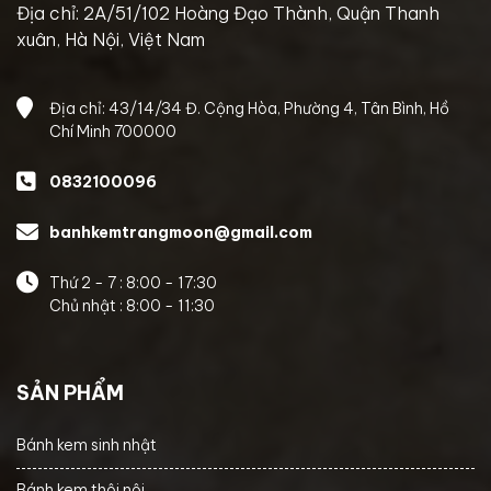
Địa chỉ: 2A/51/102 Hoàng Đạo Thành, Quận Thanh
xuân, Hà Nội, Việt Nam
Địa chỉ: 43/14/34 Đ. Cộng Hòa, Phường 4, Tân Bình, Hồ
Chí Minh 700000
0832100096
banhkemtrangmoon@gmail.com
Thứ 2 - 7 : 8:00 - 17:30
Chủ nhật : 8:00 - 11:30
SẢN PHẨM
Bánh kem sinh nhật
Bánh kem thôi nôi