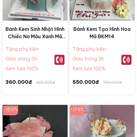
Bánh Kem Sinh Nhật Hình
Bánh Kem Tạo Hình Hoa
Chiếc Nơ Màu Xanh Mã
Mã BKM14
NHQ02
Tặng phụ kiện
Tặng phụ kiện
Giao trong 3h
Giao trong 3h
Kem tươi 100%
Kem tươi 100%
360.000đ
550.000đ
420.000đ
799.000đ
-15.0%
-17.6%