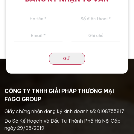
vật hoạt hình,... bằng cách sử
dụng các công cụ đơn giản như
dao cắt, kéo và ống nhào bột
GỬI
CÔNG TY TNHH GIẢI PHÁP THƯƠNG MẠI
FAGO GROUP
Giấy chứng nhận đăng ký kinh doanh số: 0108755817
Do Sở Kế Hoạch Và Đầu Tư Thành Phố Hà Nội Cấp
ngày 29/05/2019