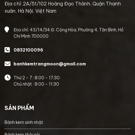
Địa chỉ: 2A/51/102 Hoàng Đạo Thành, Quận Thanh
xuân, Hà Nội, Việt Nam
Địa chỉ: 43/14/34 Đ. Cộng Hòa, Phường 4, Tân Bình, Hồ
Chí Minh 700000
0832100096
banhkemtrangmoon@gmail.com
Thứ 2 - 7 : 8:00 - 17:30
Chủ nhật : 8:00 - 11:30
SẢN PHẨM
Bánh kem sinh nhật
Bánh kem thôi nôi