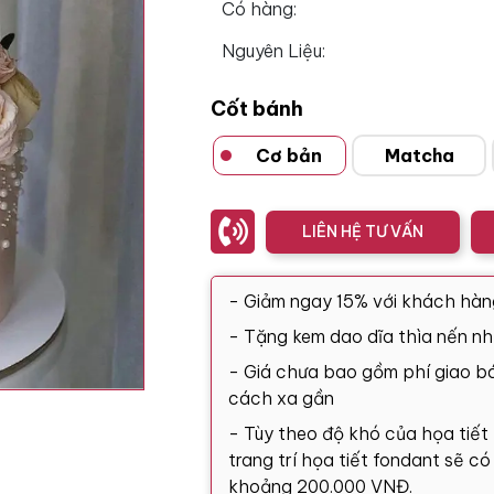
Có hàng:
Nguyên Liệu:
Cốt bánh
Cơ bản
Matcha
LIÊN HỆ TƯ VẤN
- Giảm ngay 15% với khách hàn
- Tặng kem dao dĩa thìa nến nh
- Giá chưa bao gồm phí giao bá
cách xa gần
- Tùy theo độ khó của họa tiết
trang trí họa tiết fondant sẽ c
khoảng 200.000 VNĐ.