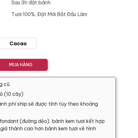
Sau 3h đặt bánh
Tươi 100%, Đặt Mới Bắt Đầu Làm
Cacao
MUA HÀNG
g cũ
ỏ (10 cây)
nh phí ship sẽ được tính tùy theo khoảng
 fondant (đường dẻo), bánh kem tươi kết hợp
ó giá thành cao hơn bánh kem tươi vẽ hình