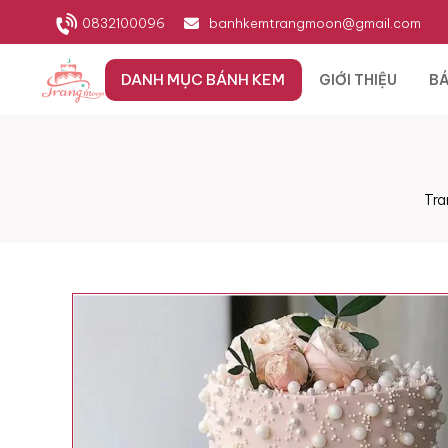
0832100096
banhkemtrangmoon@gmail.com
DANH MỤC BÁNH KEM
GIỚI THIỆU
BÁ
Tra