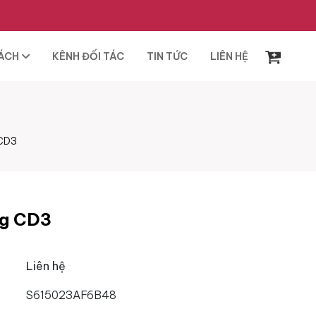
SÁCH
KÊNH ĐỐI TÁC
TIN TỨC
LIÊN HỆ
 CD3
ng CD3
Liên hệ
S615023AF6B48