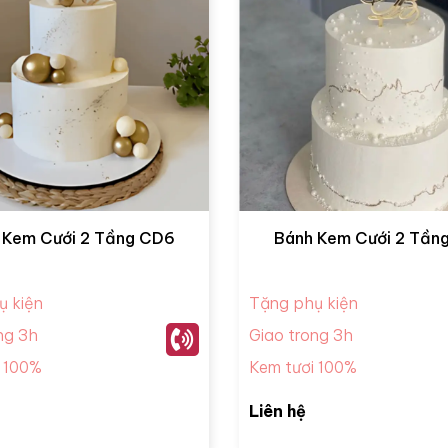
 Kem Cưới 2 Tầng CD6
Bánh Kem Cưới 2 Tần
ụ kiện
Tặng phụ kiện
ng 3h
Giao trong 3h
i 100%
Kem tươi 100%
Liên hệ