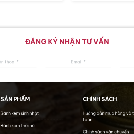
ĐĂNG KÝ NHẬN TƯ VẤN
SẢN PHẨM
CHÍNH SÁCH
Bánh kem sinh nhật
Hướng dẫn mua hàng và 
toán
Bánh kem thôi nôi
Chính sách vận chuyển