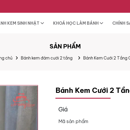
NH KEM SINH NHẬT
KHOÁ HỌC LÀM BÁNH
CHÍNH 
SẢN PHẨM
ng chủ
Bánh kem đám cưới 2 tầng
Bánh Kem Cưới 2 Tầng
Bánh Kem Cưới 2 Tầ
Giá
Mã sản phẩm