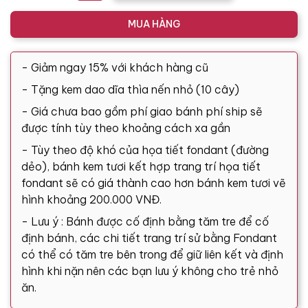
MUA HÀNG
- Giảm ngay 15% với khách hàng cũ
- Tặng kem dao dĩa thìa nến nhỏ (10 cây)
- Giá chưa bao gồm phí giao bánh phí ship sẽ
được tính tùy theo khoảng cách xa gần
- Tùy theo độ khó của họa tiết fondant (đường
dẻo), bánh kem tươi kết hợp trang trí họa tiết
fondant sẽ có giá thành cao hơn bánh kem tươi vẽ
hình khoảng 200.000 VNĐ.
- Lưu ý : Bánh được cố định bằng tăm tre để cố
định bánh, các chi tiết trang trí sử bằng Fondant
có thể có tăm tre bên trong để giữ liên kết và định
hình khi nặn nên các bạn lưu ý không cho trẻ nhỏ
ăn.