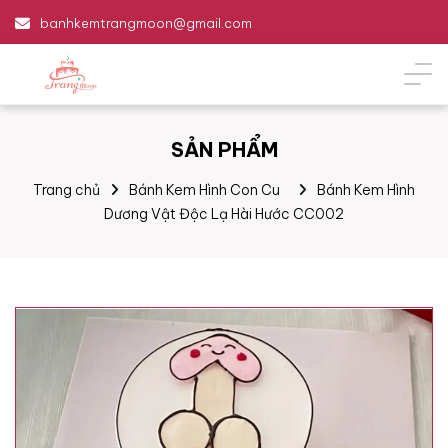
banhkemtrangmoon@gmail.com
SẢN PHẨM
Trang chủ
Bánh Kem Hình Con Cu
Bánh Kem Hình
Dương Vật Độc Lạ Hài Hước CC002