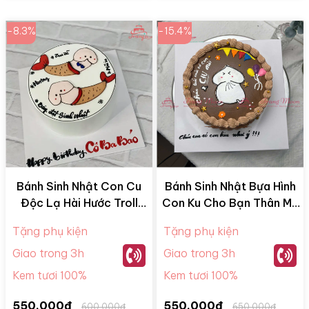
-8.3%
-15.4%
Bánh Sinh Nhật Con Cu
Bánh Sinh Nhật Bựa Hình
Độc Lạ Hài Hước Troll
Con Ku Cho Bạn Thân Mã
Bạn Bè CC003
BTB03
Tặng phụ kiện
Tặng phụ kiện
Giao trong 3h
Giao trong 3h
Kem tươi 100%
Kem tươi 100%
550.000đ
550.000đ
600.000đ
650.000đ