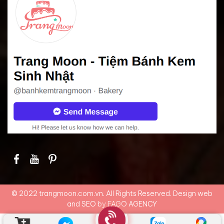
© 2022 trangmoon.com.vn. All Rights Reserved. Design web
and SEO by
FAGO AGENCY