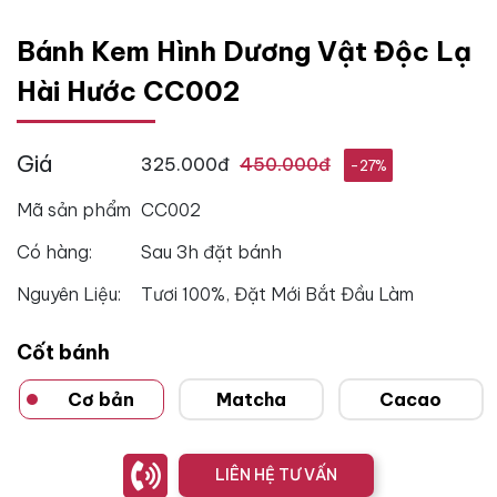
Bánh Kem Hình Dương Vật Độc Lạ
Hài Hước CC002
Giá
325.000đ
450.000đ
-27%
Mã sản phẩm
CC002
Có hàng:
Sau 3h đặt bánh
Nguyên Liệu:
Tươi 100%, Đặt Mới Bắt Đầu Làm
Cốt bánh
Cơ bản
Matcha
Cacao
LIÊN HỆ TƯ VẤN