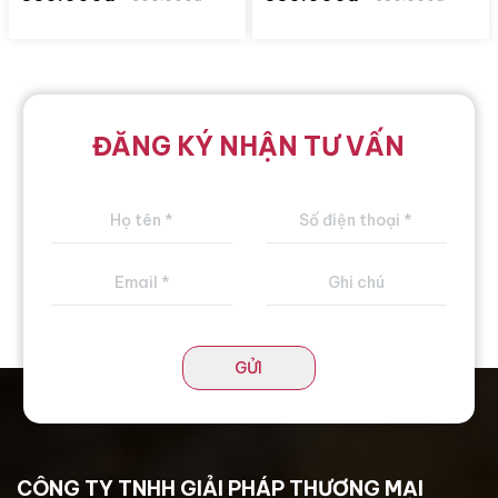
ĐĂNG KÝ NHẬN TƯ VẤN
GỬI
CÔNG TY TNHH GIẢI PHÁP THƯƠNG MẠI