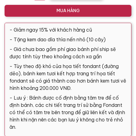
MUA HÀNG
- Giảm ngay 15% với khách hàng cũ
- Tặng kem dao dĩa thìa nến nhỏ (10 cây)
- Giá chưa bao gồm phí giao bánh phí ship sẽ
được tính tùy theo khoảng cách xa gần
- Tùy theo độ khó của họa tiết fondant (đường
dẻo), bánh kem tươi kết hợp trang trí họa tiết
fondant sẽ có giá thành cao hơn bánh kem tươi vẽ
hình khoảng 200.000 VNĐ.
- Lưu ý : Bánh được cố định bằng tăm tre để cố
định bánh, các chi tiết trang trí sử bằng Fondant
có thể có tăm tre bên trong để giữ liên kết và định
hình khi nặn nên các bạn lưu ý không cho trẻ nhỏ
ăn.