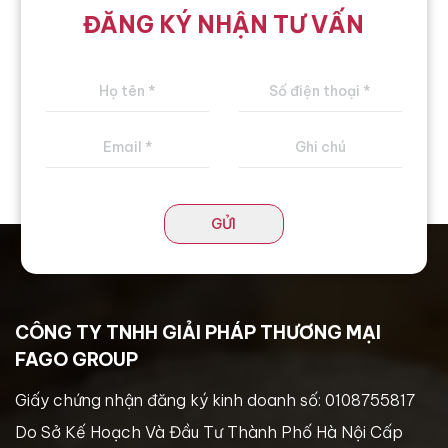
ĐĂNG KÝ NHẬN TƯ VẤN
GỬI
CÔNG TY TNHH GIẢI PHÁP THƯƠNG MẠI
FAGO GROUP
Giấy chứng nhận đăng ký kinh doanh số: 0108755817
Do Sở Kế Hoạch Và Đầu Tư Thành Phố Hà Nội Cấp