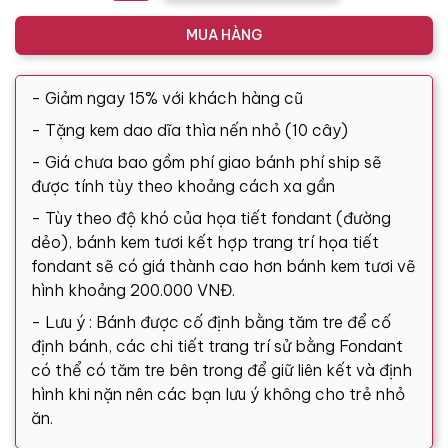
MUA HÀNG
- Giảm ngay 15% với khách hàng cũ
- Tặng kem dao dĩa thìa nến nhỏ (10 cây)
- Giá chưa bao gồm phí giao bánh phí ship sẽ
được tính tùy theo khoảng cách xa gần
- Tùy theo độ khó của họa tiết fondant (đường
dẻo), bánh kem tươi kết hợp trang trí họa tiết
fondant sẽ có giá thành cao hơn bánh kem tươi vẽ
hình khoảng 200.000 VNĐ.
- Lưu ý : Bánh được cố định bằng tăm tre để cố
định bánh, các chi tiết trang trí sử bằng Fondant
có thể có tăm tre bên trong để giữ liên kết và định
hình khi nặn nên các bạn lưu ý không cho trẻ nhỏ
ăn.