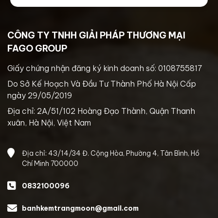
CÔNG TY TNHH GIẢI PHÁP THƯƠNG MẠI
FAGO GROUP
Giấy chứng nhận đăng ký kinh doanh số: 0108755817
Do Sở Kế Hoạch Và Đầu Tư Thành Phố Hà Nội Cấp
ngày 29/05/2019
Địa chỉ: 2A/51/102 Hoàng Đạo Thành, Quận Thanh
xuân, Hà Nội, Việt Nam
Địa chỉ: 43/14/34 Đ. Cộng Hòa, Phường 4, Tân Bình, Hồ
Chí Minh 700000
0832100096
banhkemtrangmoon@gmail.com