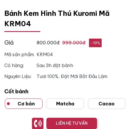
Bánh Kem Hình Thú Kuromi Mã
KRM04
Giá
800.000đ
999.000đ
-19%
Mã sản phẩm
KRM04
Có hàng:
Sau 3h đặt bánh
Nguyên Liệu:
Tươi 100%, Đặt Mới Bắt Đầu Làm
Cốt bánh
Cơ bản
Matcha
Cacao
LIÊN HỆ TƯ VẤN