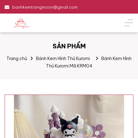
banhkemtrangmoon@gmail.com
SẢN PHẨM
Trang chủ
Bánh Kem Hình Thú Kuromi
Bánh Kem Hình
Thú Kuromi Mã KRM04