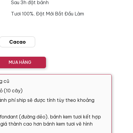
Sau 3h đặt bánh
Tươi 100%, Đặt Mới Bắt Đầu Làm
Cacao
MUA HÀNG
g cũ
ỏ (10 cây)
nh phí ship sẽ được tính tùy theo khoảng
 fondant (đường dẻo), bánh kem tươi kết hợp
ó giá thành cao hơn bánh kem tươi vẽ hình