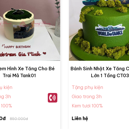
em Hình Xe Tăng Cho Bé
Bánh Sinh Nhật Xe Tăng 
Trai Mã Tank01
Lớn 1 Tầng CT03
ụ kiện
Tặng phụ kiện
ng 3h
Giao trong 3h
i 100%
Kem tươi 100%
0đ
Liên hệ
850.000đ