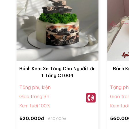
Bánh Kem Xe Tăng Cho Người Lớn
Bánh K
1 Tầng CT004
Tặng phụ kiện
Tặng ph
Giao trong 3h
Giao tro
Kem tươi 100%
Kem tươ
520.000đ
560.00
650.000đ