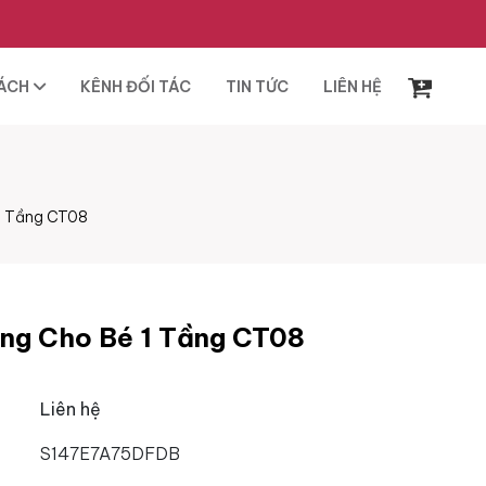
SÁCH
KÊNH ĐỐI TÁC
TIN TỨC
LIÊN HỆ
1 Tầng CT08
ng Cho Bé 1 Tầng CT08
Liên hệ
S147E7A75DFDB