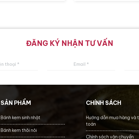
ĐĂNG KÝ NHẬN TƯ VẤN
SẢN PHẨM
CHÍNH SÁCH
Bánh kem sinh nhật
Hướng dẫn mua hàng và 
toán
Bánh kem thôi nôi
Chính sách vận chuyển