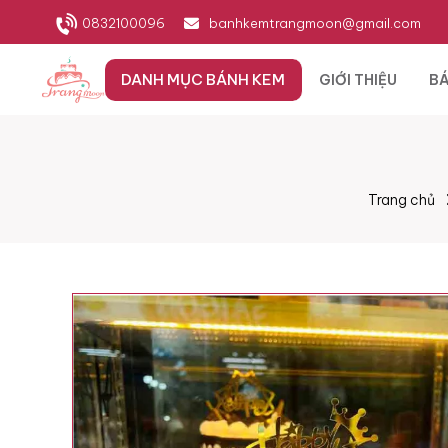
0832100096
banhkemtrangmoon@gmail.com
DANH MỤC BÁNH KEM
GIỚI THIỆU
BÁ
Trang chủ