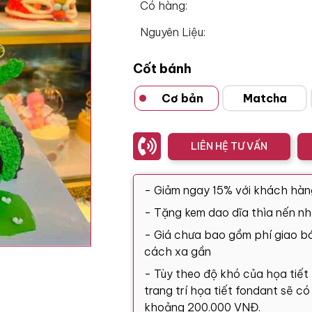
Có hàng:
Nguyên Liệu:
Cốt bánh
Cơ bản
Matcha
LIÊN HỆ TƯ VẤN
- Giảm ngay 15% với khách hàn
- Tặng kem dao dĩa thìa nến nh
- Giá chưa bao gồm phí giao bá
cách xa gần
- Tùy theo độ khó của họa tiết
trang trí họa tiết fondant sẽ c
khoảng 200.000 VNĐ.