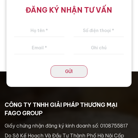
ĐĂNG KÝ NHẬN TƯ VẤN
GỬI
CÔNG TY TNHH GIẢI PHÁP THƯƠNG MẠI
FAGO GROUP
Giấy chứng nhận đăng ký kinh doanh số: 0108755817
Do Sở Kế Hoạch Và Đầu Tư Thành Phố Hà Nội Cấp