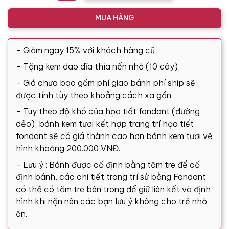
MUA HÀNG
- Giảm ngay 15% với khách hàng cũ
- Tặng kem dao dĩa thìa nến nhỏ (10 cây)
- Giá chưa bao gồm phí giao bánh phí ship sẽ
được tính tùy theo khoảng cách xa gần
- Tùy theo độ khó của họa tiết fondant (đường
dẻo), bánh kem tươi kết hợp trang trí họa tiết
fondant sẽ có giá thành cao hơn bánh kem tươi vẽ
hình khoảng 200.000 VNĐ.
- Lưu ý : Bánh được cố định bằng tăm tre để cố
định bánh, các chi tiết trang trí sử bằng Fondant
có thể có tăm tre bên trong để giữ liên kết và định
hình khi nặn nên các bạn lưu ý không cho trẻ nhỏ
ăn.