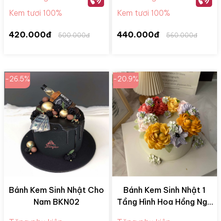
Kem tươi 100%
Kem tươi 100%
420.000đ
440.000đ
500.000đ
560.000đ
-26.5%
-20.9%
Bánh Kem Sinh Nhật Cho
Bánh Kem Sinh Nhật 1
Nam BKN02
Tầng Hình Hoa Hồng Ngũ
Sắc BKM28078