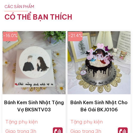
CÁC SẢN PHẨM
CÓ THỂ BẠN THÍCH
-16.0%
-21.4%
Bánh Kem Sinh Nhật Tặng
Bánh Kem Sinh Nhật Cho
Vợ BKSNTV03
Bé Gái BKJ0106
Tặng phụ kiện
Tặng phụ kiện
Giao trong 3h
Giao trong 3h