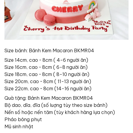
Size bánh: Bánh Kem Macaron BKMR04
Size 14cm, cao ~ 8cm ( 4-6 người ăn)
Size 16cm, cao ~ 8cm ( 6-8 người ăn)
Size 18cm, cao ~ 8cm ( 8-10 người ăn)
Size 20cm, cao ~ 8cm ( 11-13 người ăn)
Size 22cm, cao ~ 8cm (14-16 người ăn)
Quà tặng: Bánh Kem Macaron BKMR04
Bộ dao, dĩa, đĩa (số luợng tùy theo size bánh)
Nến số hoặc nến tăm (tùy khách hàng lựa chọn)
Pháo bông phụt
Mũ sinh nhật