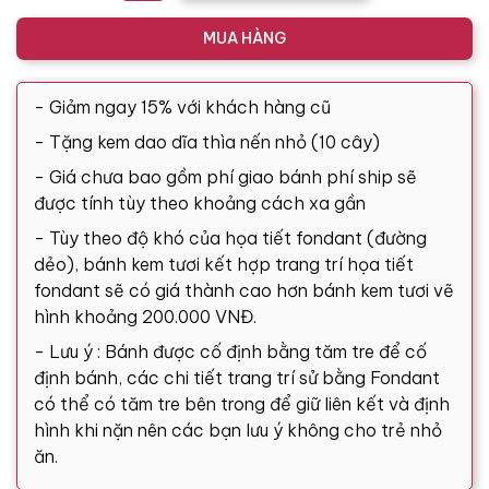
MUA HÀNG
- Giảm ngay 15% với khách hàng cũ
- Tặng kem dao dĩa thìa nến nhỏ (10 cây)
- Giá chưa bao gồm phí giao bánh phí ship sẽ
được tính tùy theo khoảng cách xa gần
- Tùy theo độ khó của họa tiết fondant (đường
dẻo), bánh kem tươi kết hợp trang trí họa tiết
fondant sẽ có giá thành cao hơn bánh kem tươi vẽ
hình khoảng 200.000 VNĐ.
- Lưu ý : Bánh được cố định bằng tăm tre để cố
định bánh, các chi tiết trang trí sử bằng Fondant
có thể có tăm tre bên trong để giữ liên kết và định
hình khi nặn nên các bạn lưu ý không cho trẻ nhỏ
ăn.