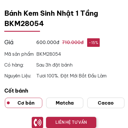
Bánh Kem Sinh Nhật 1 Tầng
BKM28054
Giá
600.000đ
710.000đ
-15%
Mã sản phẩm
BKM28054
Có hàng:
Sau 3h đặt bánh
Nguyên Liệu:
Tươi 100%, Đặt Mới Bắt Đầu Làm
Cốt bánh
Cơ bản
Matcha
Cacao
LIÊN HỆ TƯ VẤN