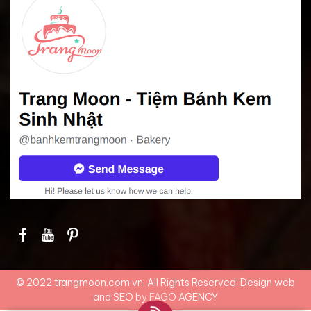
© 2022 trangmoon.com.vn. All Rights Reserved. Design web
and SEO by
FAGO AGENCY