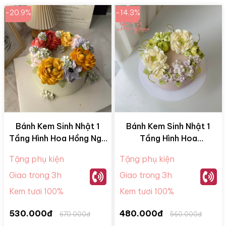
-20.9%
-14.3%
Bánh Kem Sinh Nhật 1
Bánh Kem Sinh Nhật 1
Tầng Hình Hoa Hồng Ngũ
Tầng Hình Hoa
Sắc BKM28078
BKM28058
Tặng phụ kiện
Tặng phụ kiện
Giao trong 3h
Giao trong 3h
Kem tươi 100%
Kem tươi 100%
530.000đ
480.000đ
670.000đ
560.000đ