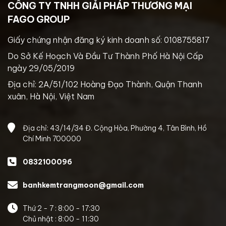
CÔNG TY TNHH GIẢI PHÁP THƯƠNG MẠI
FAGO GROUP
Giấy chứng nhận đăng ký kinh doanh số: 0108755817
Do Sở Kế Hoạch Và Đầu Tư Thành Phố Hà Nội Cấp
ngày 29/05/2019
Địa chỉ: 2A/51/102 Hoàng Đạo Thành, Quận Thanh
xuân, Hà Nội, Việt Nam
Địa chỉ: 43/14/34 Đ. Cộng Hòa, Phường 4, Tân Bình, Hồ
Chí Minh 700000
0832100096
banhkemtrangmoon@gmail.com
Thứ 2 - 7 : 8:00 - 17:30
Chủ nhật : 8:00 - 11:30