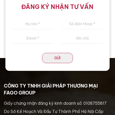
ĐĂNG KÝ NHẬN TƯ VẤN
GỬI
CÔNG TY TNHH GIẢI PHÁP THƯƠNG MẠI
FAGO GROUP
Giấy chứng nhận đăng ký kinh doanh số: 0108755817
Do Sở Kế Hoạch Và Đầu Tư Thành Phố Hà Nội Cấp