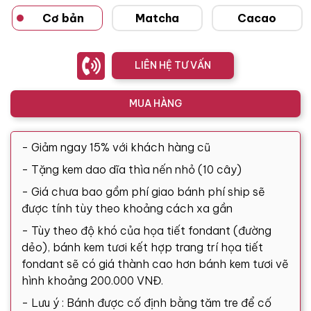
Cơ bản
Matcha
Cacao
LIÊN HỆ TƯ VẤN
MUA HÀNG
- Giảm ngay 15% với khách hàng cũ
- Tặng kem dao dĩa thìa nến nhỏ (10 cây)
- Giá chưa bao gồm phí giao bánh phí ship sẽ
được tính tùy theo khoảng cách xa gần
- Tùy theo độ khó của họa tiết fondant (đường
dẻo), bánh kem tươi kết hợp trang trí họa tiết
fondant sẽ có giá thành cao hơn bánh kem tươi vẽ
hình khoảng 200.000 VNĐ.
- Lưu ý : Bánh được cố định bằng tăm tre để cố