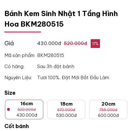
Bánh Kem Sinh Nhật 1 Tầng Hình
Hoa BKM280515
Giá
430.000đ
520.000đ
17%
Mã sản phẩm
BKM280515
Có hàng:
Sau 3h đặt bánh
Nguyên Liệu:
Tươi 100%, Đặt Mới Bắt Đầu Làm
Size
16cm
18cm
20cm
520.000đ
670.000đ
755.000đ
430.000đ
530.000đ
600.000đ
Cốt bánh