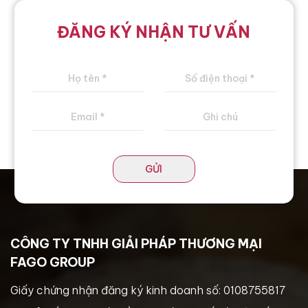
ĐĂNG KÝ NHẬN TƯ VẤN
GỬI
CÔNG TY TNHH GIẢI PHÁP THƯƠNG MẠI
FAGO GROUP
Giấy chứng nhận đăng ký kinh doanh số: 0108755817