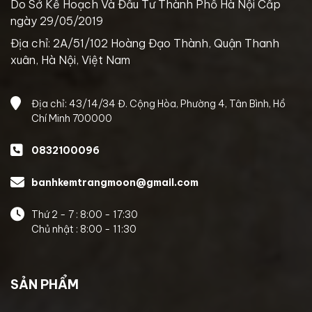
Do Sở Kế Hoạch Và Đầu Tư Thành Phố Hà Nội Cấp
ngày 29/05/2019
Địa chỉ: 2A/51/102 Hoàng Đạo Thành, Quận Thanh
xuân, Hà Nội, Việt Nam
Địa chỉ: 43/14/34 Đ. Cộng Hòa, Phường 4, Tân Bình, Hồ
Chí Minh 700000
0832100096
banhkemtrangmoon@gmail.com
Thứ 2 - 7 : 8:00 - 17:30
Chủ nhật : 8:00 - 11:30
SẢN PHẨM