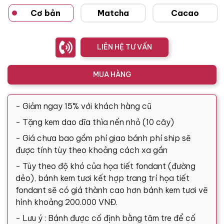
Cơ bản
Matcha
Cacao
LIÊN HỆ TƯ VẤN
MUA HÀNG
- Giảm ngay 15% với khách hàng cũ
- Tặng kem dao dĩa thìa nến nhỏ (10 cây)
- Giá chưa bao gồm phí giao bánh phí ship sẽ
được tính tùy theo khoảng cách xa gần
- Tùy theo độ khó của họa tiết fondant (đường
dẻo), bánh kem tươi kết hợp trang trí họa tiết
fondant sẽ có giá thành cao hơn bánh kem tươi vẽ
hình khoảng 200.000 VNĐ.
- Lưu ý : Bánh được cố định bằng tăm tre để cố