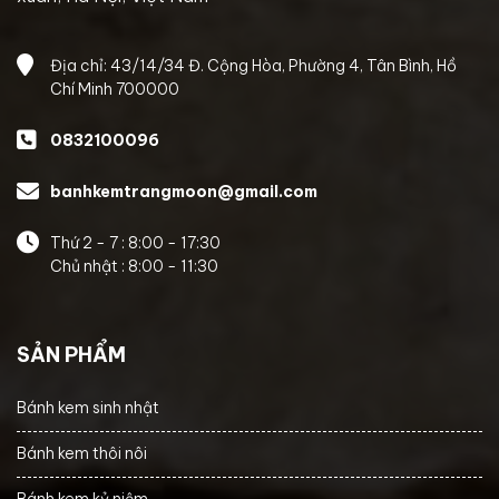
Địa chỉ: 43/14/34 Đ. Cộng Hòa, Phường 4, Tân Bình, Hồ
Chí Minh 700000
0832100096
banhkemtrangmoon@gmail.com
Thứ 2 - 7 : 8:00 - 17:30
Chủ nhật : 8:00 - 11:30
SẢN PHẨM
Bánh kem sinh nhật
Bánh kem thôi nôi
Bánh kem kỷ niệm