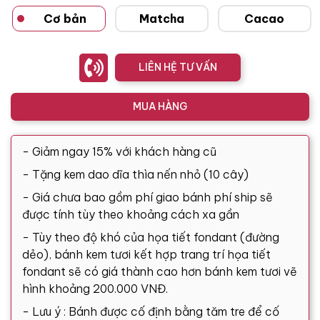
Cơ bản
Matcha
Cacao
LIÊN HỆ TƯ VẤN
MUA HÀNG
- Giảm ngay 15% với khách hàng cũ
- Tặng kem dao dĩa thìa nến nhỏ (10 cây)
- Giá chưa bao gồm phí giao bánh phí ship sẽ
được tính tùy theo khoảng cách xa gần
- Tùy theo độ khó của họa tiết fondant (đường
dẻo), bánh kem tươi kết hợp trang trí họa tiết
fondant sẽ có giá thành cao hơn bánh kem tươi vẽ
hình khoảng 200.000 VNĐ.
- Lưu ý : Bánh được cố định bằng tăm tre để cố