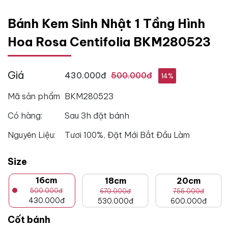
Bánh Kem Sinh Nhật 1 Tầng Hình
Hoa Rosa Centifolia BKM280523
Giá
430.000đ
500.000đ
14%
Mã sản phẩm
BKM280523
Có hàng:
Sau 3h đặt bánh
Nguyên Liệu:
Tươi 100%, Đặt Mới Bắt Đầu Làm
Size
16cm
18cm
20cm
500.000đ
670.000đ
755.000đ
430.000đ
530.000đ
600.000đ
Cốt bánh