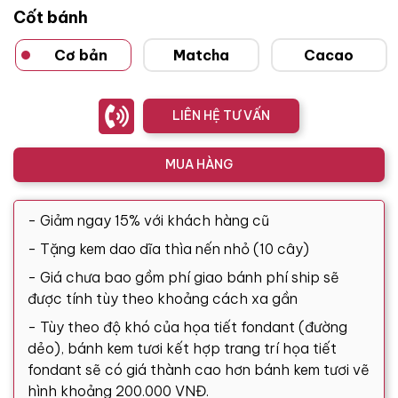
Cốt bánh
Cơ bản
Matcha
Cacao
LIÊN HỆ TƯ VẤN
MUA HÀNG
- Giảm ngay 15% với khách hàng cũ
- Tặng kem dao dĩa thìa nến nhỏ (10 cây)
- Giá chưa bao gồm phí giao bánh phí ship sẽ
được tính tùy theo khoảng cách xa gần
- Tùy theo độ khó của họa tiết fondant (đường
dẻo), bánh kem tươi kết hợp trang trí họa tiết
fondant sẽ có giá thành cao hơn bánh kem tươi vẽ
hình khoảng 200.000 VNĐ.