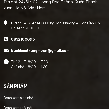
Địa chỉ: 2A/51/102 Hoàng Đạo Thành, Quận Thanh
xuân, Hà Nội, Việt Nam
Địa chỉ: 43/14/34 Đ. Cộng Hòa, Phường 4, Tân Bình, Hồ
Chí Minh 700000
0832100096
banhkemtrangmoon@gmail.com
Thứ 2 - 7 : 8:00 - 17:30
Chủ nhật : 8:00 - 11:30
SẢN PHẨM
Bánh kem sinh nhật
Bánh kem thôi nôi