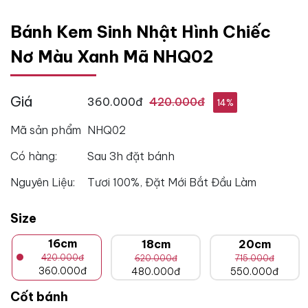
Bánh Kem Sinh Nhật Hình Chiếc
Nơ Màu Xanh Mã NHQ02
Giá
360.000đ
420.000đ
14%
Mã sản phẩm
NHQ02
Có hàng:
Sau 3h đặt bánh
Nguyên Liệu:
Tươi 100%, Đặt Mới Bắt Đầu Làm
Size
16cm
18cm
20cm
420.000đ
620.000đ
715.000đ
360.000đ
480.000đ
550.000đ
Cốt bánh