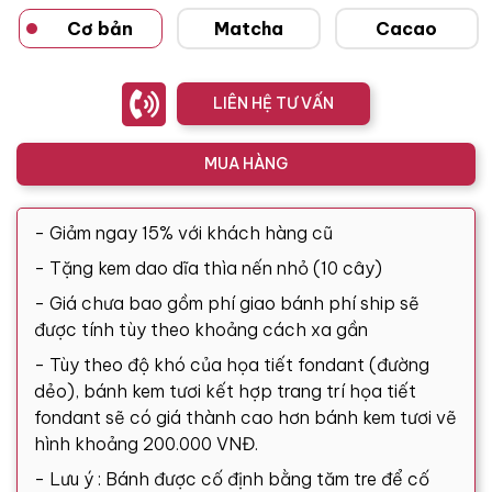
Cơ bản
Matcha
Cacao
LIÊN HỆ TƯ VẤN
MUA HÀNG
- Giảm ngay 15% với khách hàng cũ
- Tặng kem dao dĩa thìa nến nhỏ (10 cây)
- Giá chưa bao gồm phí giao bánh phí ship sẽ
được tính tùy theo khoảng cách xa gần
- Tùy theo độ khó của họa tiết fondant (đường
dẻo), bánh kem tươi kết hợp trang trí họa tiết
fondant sẽ có giá thành cao hơn bánh kem tươi vẽ
hình khoảng 200.000 VNĐ.
- Lưu ý : Bánh được cố định bằng tăm tre để cố