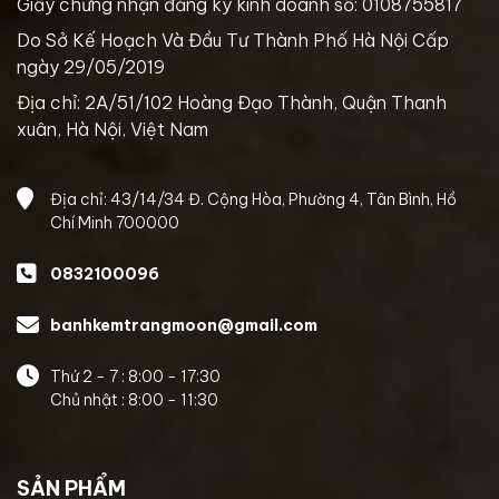
Giấy chứng nhận đăng ký kinh doanh số: 0108755817
Do Sở Kế Hoạch Và Đầu Tư Thành Phố Hà Nội Cấp
ngày 29/05/2019
Địa chỉ: 2A/51/102 Hoàng Đạo Thành, Quận Thanh
xuân, Hà Nội, Việt Nam
Địa chỉ: 43/14/34 Đ. Cộng Hòa, Phường 4, Tân Bình, Hồ
Chí Minh 700000
0832100096
banhkemtrangmoon@gmail.com
Thứ 2 - 7 : 8:00 - 17:30
Chủ nhật : 8:00 - 11:30
SẢN PHẨM