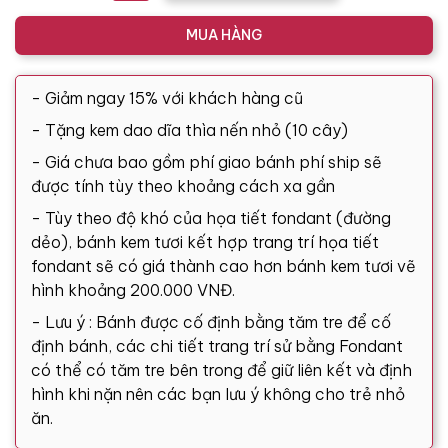
MUA HÀNG
- Giảm ngay 15% với khách hàng cũ
- Tặng kem dao dĩa thìa nến nhỏ (10 cây)
- Giá chưa bao gồm phí giao bánh phí ship sẽ
được tính tùy theo khoảng cách xa gần
- Tùy theo độ khó của họa tiết fondant (đường
dẻo), bánh kem tươi kết hợp trang trí họa tiết
fondant sẽ có giá thành cao hơn bánh kem tươi vẽ
hình khoảng 200.000 VNĐ.
- Lưu ý : Bánh được cố định bằng tăm tre để cố
định bánh, các chi tiết trang trí sử bằng Fondant
có thể có tăm tre bên trong để giữ liên kết và định
hình khi nặn nên các bạn lưu ý không cho trẻ nhỏ
ăn.