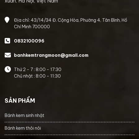
xuân, Hà Nội, Việt Nam
Địa chỉ: 43/14/34 Đ. Cộng Hòa, Phường 4, Tân Bình, Hồ
Chí Minh 700000
0832100096
banhkemtrangmoon@gmail.com
Thứ 2 - 7 : 8:00 - 17:30
Chủ nhật : 8:00 - 11:30
SẢN PHẨM
Bánh kem sinh nhật
Bánh kem thôi nôi