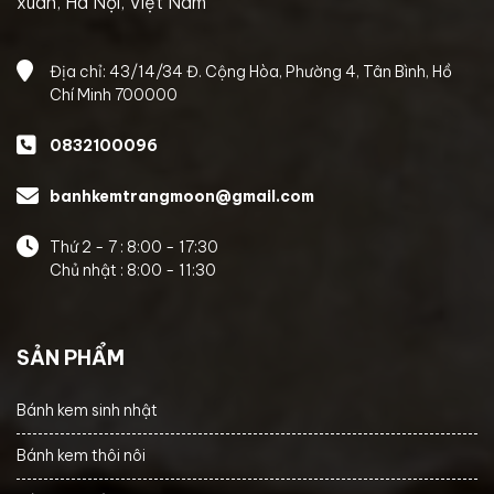
xuân, Hà Nội, Việt Nam
Địa chỉ: 43/14/34 Đ. Cộng Hòa, Phường 4, Tân Bình, Hồ
Chí Minh 700000
0832100096
banhkemtrangmoon@gmail.com
Thứ 2 - 7 : 8:00 - 17:30
Chủ nhật : 8:00 - 11:30
SẢN PHẨM
Bánh kem sinh nhật
Bánh kem thôi nôi