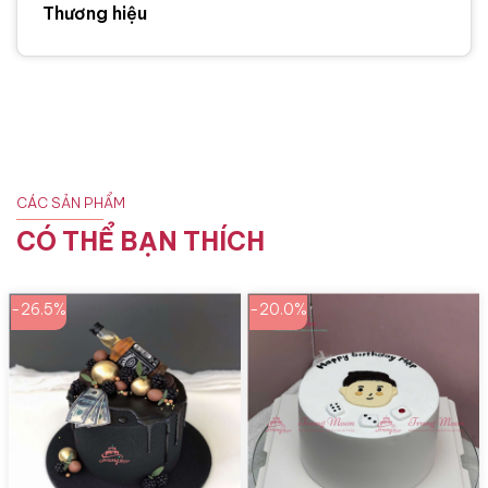
Thương hiệu
CÁC SẢN PHẨM
CÓ THỂ BẠN THÍCH
-26.5%
-20.0%