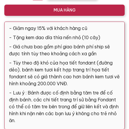
MUA HÀNG
- Giảm ngay 15% với khách hàng cũ
- Tặng kem dao dĩa thìa nến nhỏ (10 cây)
- Giá chưa bao gồm phí giao bánh phí ship sẽ
được tính tùy theo khoảng cách xa gần
- Tùy theo độ khó của họa tiết fondant (đường
dẻo), bánh kem tươi kết hợp trang trí họa tiết
fondant sẽ có giá thành cao hơn bánh kem tươi vẽ
hình khoảng 200.000 VNĐ.
- Lưu ý : Bánh được cố định bằng tăm tre để cố
định bánh, các chi tiết trang trí sử bằng Fondant
có thể có tăm tre bên trong để giữ liên kết và định
hình khi nặn nên các bạn lưu ý không cho trẻ nhỏ
ăn.