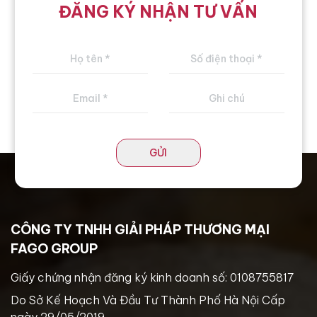
ĐĂNG KÝ NHẬN TƯ VẤN
GỬI
CÔNG TY TNHH GIẢI PHÁP THƯƠNG MẠI
FAGO GROUP
Giấy chứng nhận đăng ký kinh doanh số: 0108755817
Do Sở Kế Hoạch Và Đầu Tư Thành Phố Hà Nội Cấp
ngày 29/05/2019