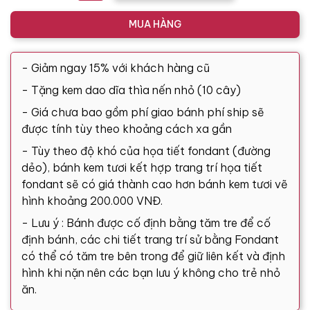
MUA HÀNG
- Giảm ngay 15% với khách hàng cũ
- Tặng kem dao dĩa thìa nến nhỏ (10 cây)
- Giá chưa bao gồm phí giao bánh phí ship sẽ
được tính tùy theo khoảng cách xa gần
- Tùy theo độ khó của họa tiết fondant (đường
dẻo), bánh kem tươi kết hợp trang trí họa tiết
fondant sẽ có giá thành cao hơn bánh kem tươi vẽ
hình khoảng 200.000 VNĐ.
- Lưu ý : Bánh được cố định bằng tăm tre để cố
định bánh, các chi tiết trang trí sử bằng Fondant
có thể có tăm tre bên trong để giữ liên kết và định
hình khi nặn nên các bạn lưu ý không cho trẻ nhỏ
ăn.