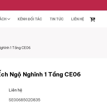
SÁCH
KÊNH ĐỐI TÁC
TIN TỨC
LIÊN HỆ
Nghĩnh 1 Tầng CE06
Ếch Ngộ Nghĩnh 1 Tầng CE06
Liên hệ
SE0068502D835