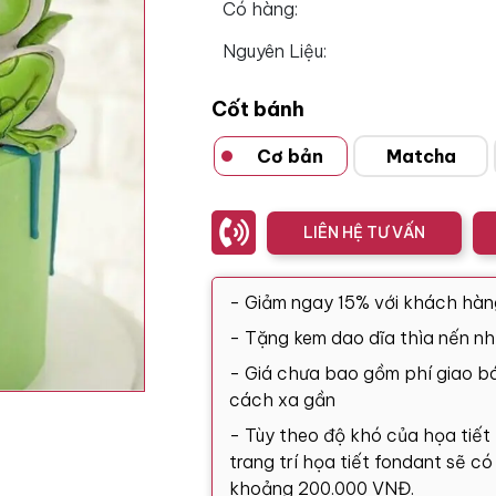
Có hàng:
Nguyên Liệu:
Cốt bánh
Cơ bản
Matcha
LIÊN HỆ TƯ VẤN
- Giảm ngay 15% với khách hàn
- Tặng kem dao dĩa thìa nến nh
- Giá chưa bao gồm phí giao bá
cách xa gần
- Tùy theo độ khó của họa tiết
trang trí họa tiết fondant sẽ c
khoảng 200.000 VNĐ.