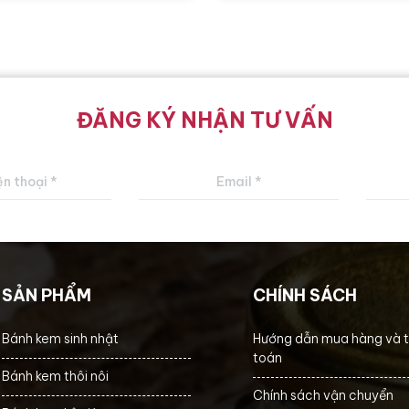
ĐĂNG KÝ NHẬN TƯ VẤN
SẢN PHẨM
CHÍNH SÁCH
Bánh kem sinh nhật
Hướng dẫn mua hàng và 
toán
Bánh kem thôi nôi
Chính sách vận chuyển