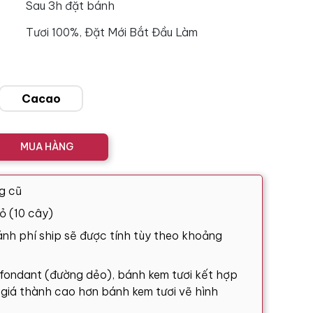
Sau 3h đặt bánh
Tươi 100%, Đặt Mới Bắt Đầu Làm
Cacao
MUA HÀNG
g cũ
ỏ (10 cây)
nh phí ship sẽ được tính tùy theo khoảng
 fondant (đường dẻo), bánh kem tươi kết hợp
ó giá thành cao hơn bánh kem tươi vẽ hình