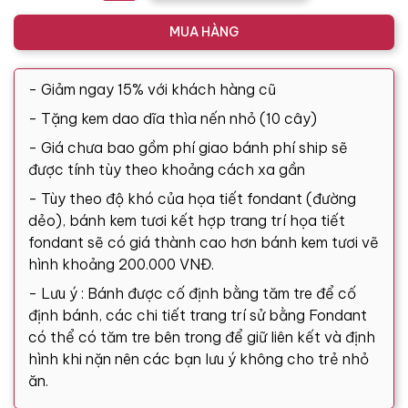
MUA HÀNG
- Giảm ngay 15% với khách hàng cũ
- Tặng kem dao dĩa thìa nến nhỏ (10 cây)
- Giá chưa bao gồm phí giao bánh phí ship sẽ
được tính tùy theo khoảng cách xa gần
- Tùy theo độ khó của họa tiết fondant (đường
dẻo), bánh kem tươi kết hợp trang trí họa tiết
fondant sẽ có giá thành cao hơn bánh kem tươi vẽ
hình khoảng 200.000 VNĐ.
- Lưu ý : Bánh được cố định bằng tăm tre để cố
định bánh, các chi tiết trang trí sử bằng Fondant
có thể có tăm tre bên trong để giữ liên kết và định
hình khi nặn nên các bạn lưu ý không cho trẻ nhỏ
ăn.