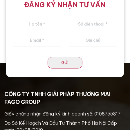
ĐĂNG KÝ NHẬN TƯ VẤN
GỬI
CÔNG TY TNHH GIẢI PHÁP THƯƠNG MẠI
FAGO GROUP
Giấy chứng nhận đăng ký kinh doanh số: 0108755817
Do Sở Kế Hoạch Và Đầu Tư Thành Phố Hà Nội Cấp
ngày 29/05/2019