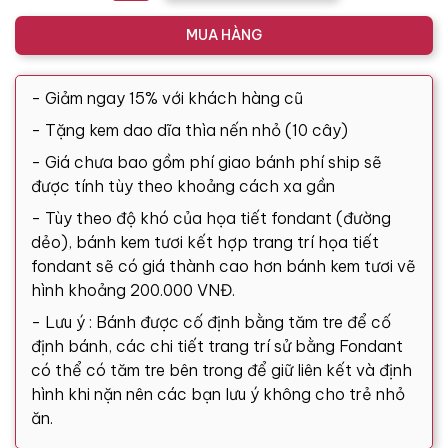
MUA HÀNG
- Giảm ngay 15% với khách hàng cũ
- Tặng kem dao dĩa thìa nến nhỏ (10 cây)
- Giá chưa bao gồm phí giao bánh phí ship sẽ
được tính tùy theo khoảng cách xa gần
- Tùy theo độ khó của họa tiết fondant (đường
dẻo), bánh kem tươi kết hợp trang trí họa tiết
fondant sẽ có giá thành cao hơn bánh kem tươi vẽ
hình khoảng 200.000 VNĐ.
- Lưu ý : Bánh được cố định bằng tăm tre để cố
định bánh, các chi tiết trang trí sử bằng Fondant
có thể có tăm tre bên trong để giữ liên kết và định
hình khi nặn nên các bạn lưu ý không cho trẻ nhỏ
ăn.