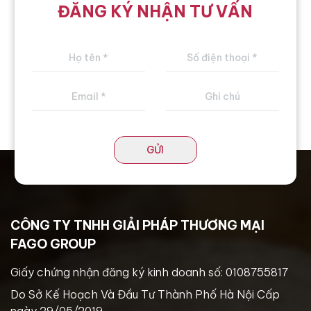
ĐĂNG KÝ NHẬN TƯ VẤN
GỬI
CÔNG TY TNHH GIẢI PHÁP THƯƠNG MẠI
FAGO GROUP
Giấy chứng nhận đăng ký kinh doanh số: 0108755817
Do Sở Kế Hoạch Và Đầu Tư Thành Phố Hà Nội Cấp
ngày 29/05/2019