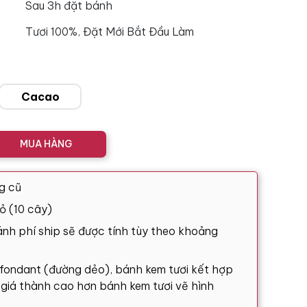
Sau 3h đặt bánh
Tươi 100%, Đặt Mới Bắt Đầu Làm
Cacao
MUA HÀNG
g cũ
ỏ (10 cây)
nh phí ship sẽ được tính tùy theo khoảng
 fondant (đường dẻo), bánh kem tươi kết hợp
ó giá thành cao hơn bánh kem tươi vẽ hình