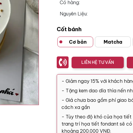
Có hàng:
Nguyên Liệu:
Cốt bánh
Cơ bản
Matcha
LIÊN HỆ TƯ VẤN
- Giảm ngay 15% với khách hàn
- Tặng kem dao dĩa thìa nến nh
- Giá chưa bao gồm phí giao bá
cách xa gần
- Tùy theo độ khó của họa tiết
trang trí họa tiết fondant sẽ c
khoảng 200.000 VNĐ.