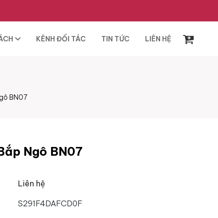
SÁCH
KÊNH ĐỐI TÁC
TIN TỨC
LIÊN HỆ
Ngô BN07
 Bắp Ngô BN07
Liên hệ
S291F4DAFCD0F