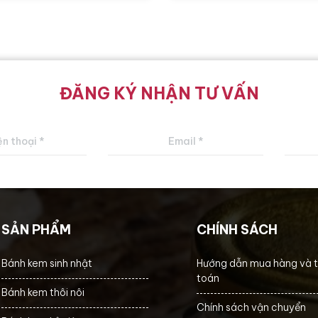
ĐĂNG KÝ NHẬN TƯ VẤN
SẢN PHẨM
CHÍNH SÁCH
Bánh kem sinh nhật
Hướng dẫn mua hàng và 
toán
Bánh kem thôi nôi
Chính sách vận chuyển