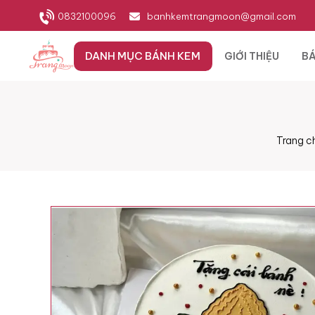
0832100096
banhkemtrangmoon@gmail.com
DANH MỤC BÁNH KEM
GIỚI THIỆU
BÁ
Trang c