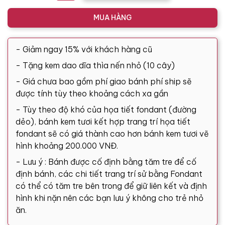
MUA HÀNG
- Giảm ngay 15% với khách hàng cũ
- Tặng kem dao dĩa thìa nến nhỏ (10 cây)
- Giá chưa bao gồm phí giao bánh phí ship sẽ
được tính tùy theo khoảng cách xa gần
- Tùy theo độ khó của họa tiết fondant (đường
dẻo), bánh kem tươi kết hợp trang trí họa tiết
fondant sẽ có giá thành cao hơn bánh kem tươi vẽ
hình khoảng 200.000 VNĐ.
- Lưu ý : Bánh được cố định bằng tăm tre để cố
định bánh, các chi tiết trang trí sử bằng Fondant
có thể có tăm tre bên trong để giữ liên kết và định
hình khi nặn nên các bạn lưu ý không cho trẻ nhỏ
ăn.