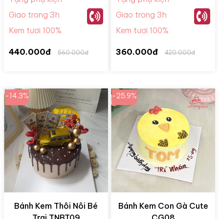
Giao trong 3h
Giao trong 3h
Kem tươi 100%
Kem tươi 100%
440.000đ
360.000đ
560.000đ
420.000đ
-14.3%
-25.9%
Bánh Kem Thôi Nôi Bé
Bánh Kem Con Gà Cute
Trai TNBT09
CG08