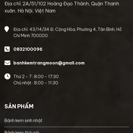
Địa chỉ: 2A/51/102 Hoàng Đạo Thành, Quận Thanh
xuân, Hà Nội, Việt Nam
Địa chỉ: 43/14/34 Đ. Cộng Hòa, Phường 4, Tân Bình, Hồ
Chí Minh 700000
0832100096
banhkemtrangmoon@gmail.com
Thứ 2 - 7 : 8:00 - 17:30
Chủ nhật : 8:00 - 11:30
SẢN PHẨM
Bánh kem sinh nhật
Bánh kem thôi nôi