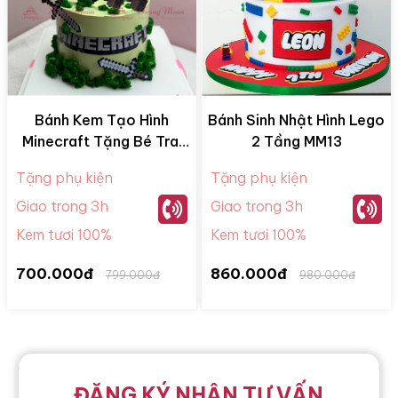
Bánh Kem Tạo Hình
Bánh Sinh Nhật Hình Lego
Minecraft Tặng Bé Trai
2 Tầng MM13
Mã BKBT03
Tặng phụ kiện
Tặng phụ kiện
Giao trong 3h
Giao trong 3h
Kem tươi 100%
Kem tươi 100%
700.000đ
860.000đ
799.000đ
980.000đ
ĐĂNG KÝ NHẬN TƯ VẤN