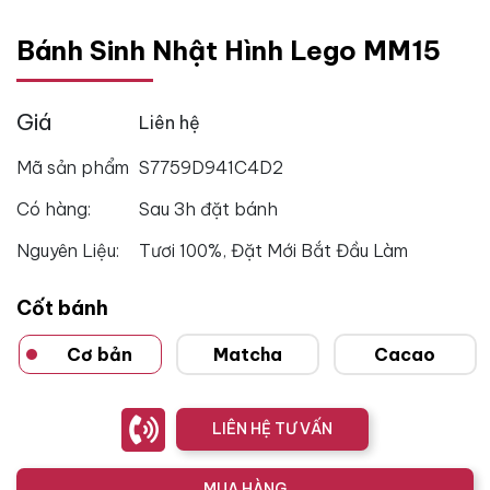
Bánh Sinh Nhật Hình Lego MM15
Giá
Liên hệ
Mã sản phẩm
S7759D941C4D2
Có hàng:
Sau 3h đặt bánh
Nguyên Liệu:
Tươi 100%, Đặt Mới Bắt Đầu Làm
Cốt bánh
Cơ bản
Matcha
Cacao
LIÊN HỆ TƯ VẤN
MUA HÀNG