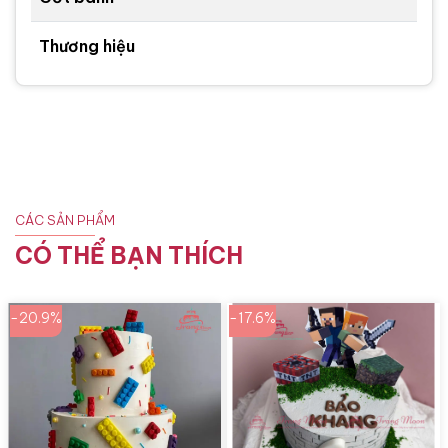
Thương hiệu
CÁC SẢN PHẨM
CÓ THỂ BẠN THÍCH
-20.9%
-17.6%