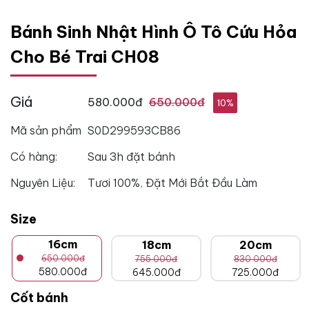
Bánh Sinh Nhật Hình Ô Tô Cứu Hỏa
Cho Bé Trai CH08
Giá
580.000đ
650.000đ
10%
Mã sản phẩm
S0D299593CB86
Có hàng:
Sau 3h đặt bánh
Nguyên Liệu:
Tươi 100%, Đặt Mới Bắt Đầu Làm
Size
16cm
18cm
20cm
650.000đ
755.000đ
830.000đ
580.000đ
645.000đ
725.000đ
Cốt bánh