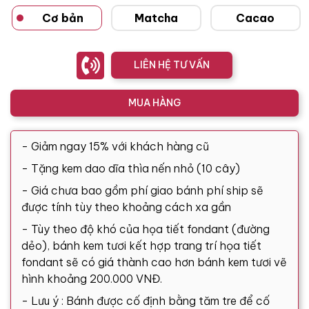
Cơ bản
Matcha
Cacao
LIÊN HỆ TƯ VẤN
MUA HÀNG
- Giảm ngay 15% với khách hàng cũ
- Tặng kem dao dĩa thìa nến nhỏ (10 cây)
- Giá chưa bao gồm phí giao bánh phí ship sẽ
được tính tùy theo khoảng cách xa gần
- Tùy theo độ khó của họa tiết fondant (đường
dẻo), bánh kem tươi kết hợp trang trí họa tiết
fondant sẽ có giá thành cao hơn bánh kem tươi vẽ
hình khoảng 200.000 VNĐ.
- Lưu ý : Bánh được cố định bằng tăm tre để cố