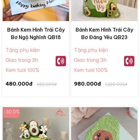
Bánh Kem Hình Trái Cây
Bánh Kem Hình Trái Cây
Bơ Ngộ Nghĩnh QB18
Bơ Đáng Yêu QB23
Tặng phụ kiện
Tặng phụ kiện
Giao trong 3h
Giao trong 3h
Kem tươi 100%
Kem tươi 100%
480.000đ
980.000đ
650.000đ
1.200.000đ
-30.0%