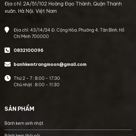
Địa chỉ: 2A/51/102 Hoàng Đạo Thành, Quận Thanh
xuân, Hà Nội, Việt Nam
Địa chỉ: 43/14/34 Đ. Cộng Hòa, Phường 4, Tân Bình, Hồ
Chí Minh 700000
0832100096
banhkemtrangmoon@gmail.com
Thứ 2 - 7 : 8:00 - 17:30
Chủ nhật : 8:00 - 11:30
SẢN PHẨM
Bánh kem sinh nhật
Bánh kem thôi nôi