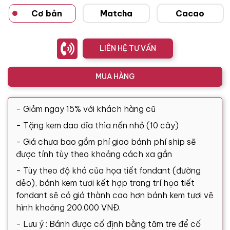
Cơ bản
Matcha
Cacao
LIÊN HỆ TƯ VẤN
MUA HÀNG
- Giảm ngay 15% với khách hàng cũ
- Tặng kem dao dĩa thìa nến nhỏ (10 cây)
- Giá chưa bao gồm phí giao bánh phí ship sẽ
được tính tùy theo khoảng cách xa gần
- Tùy theo độ khó của họa tiết fondant (đường
dẻo), bánh kem tươi kết hợp trang trí họa tiết
fondant sẽ có giá thành cao hơn bánh kem tươi vẽ
hình khoảng 200.000 VNĐ.
- Lưu ý : Bánh được cố định bằng tăm tre để cố