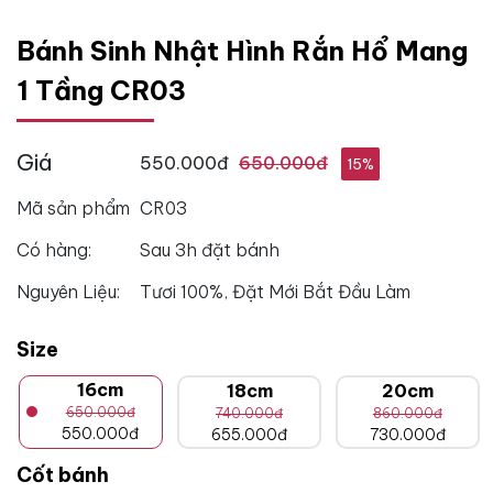
Bánh Sinh Nhật Hình Rắn Hổ Mang
1 Tầng CR03
Giá
550.000đ
650.000đ
15%
Mã sản phẩm
CR03
Có hàng:
Sau 3h đặt bánh
Nguyên Liệu:
Tươi 100%, Đặt Mới Bắt Đầu Làm
Size
16cm
18cm
20cm
650.000đ
740.000đ
860.000đ
550.000đ
655.000đ
730.000đ
Cốt bánh