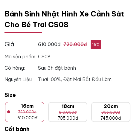
Bánh Sinh Nhật Hình Xe Cảnh Sát
Cho Bé Trai CS08
Giá
610.000đ
720.000đ
15%
Mã sản phẩm
CS08
Có hàng:
Sau 3h đặt bánh
Nguyên Liệu:
Tươi 100%, Đặt Mới Bắt Đầu Làm
Size
16cm
18cm
20cm
720.000đ
810.000đ
905.000đ
610.000đ
705.000đ
745.000đ
Cốt bánh