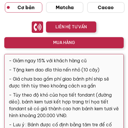
Cơ bản
Matcha
Cacao
LIÊN HỆ TƯ VẤN
MUA HÀNG
- Giảm ngay 15% với khách hàng cũ
- Tặng kem dao dĩa thìa nến nhỏ (10 cây)
- Giá chưa bao gồm phí giao bánh phí ship sẽ
được tính tùy theo khoảng cách xa gần
- Tùy theo độ khó của họa tiết fondant (đường
dẻo), bánh kem tươi kết hợp trang trí họa tiết
fondant sẽ có giá thành cao hơn bánh kem tươi vẽ
hình khoảng 200.000 VNĐ.
- Lưu ý : Bánh được cố định bằng tăm tre để cố