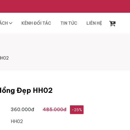
SÁCH
KÊNH ĐỐI TÁC
TIN TỨC
LIÊN HỆ
HH02
 Hồng Đẹp HH02
360.000đ
485.000đ
-25%
HH02