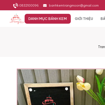
0832100096
banhkemtrangmoon@gmail.com
DANH MỤC BÁNH KEM
GIỚI THIỆU
BÁ
Tran