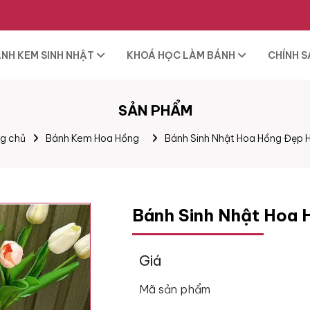
NH KEM SINH NHẬT
KHOÁ HỌC LÀM BÁNH
CHÍNH 
SẢN PHẨM
g chủ
Bánh Kem Hoa Hồng
Bánh Sinh Nhật Hoa Hồng Đẹp 
Bánh Sinh Nhật Hoa
Giá
Mã sản phẩm