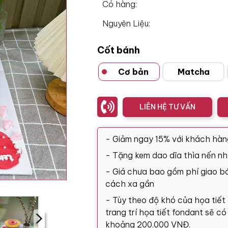
Có hàng:
Nguyên Liệu:
Cốt bánh
Cơ bản
Matcha
LIÊN HỆ TƯ VẤN
- Giảm ngay 15% với khách hàn
- Tặng kem dao dĩa thìa nến nh
- Giá chưa bao gồm phí giao bá
cách xa gần
- Tùy theo độ khó của họa tiết
›
trang trí họa tiết fondant sẽ c
khoảng 200.000 VNĐ.