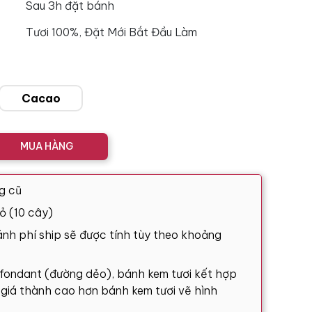
Sau 3h đặt bánh
Tươi 100%, Đặt Mới Bắt Đầu Làm
Cacao
MUA HÀNG
g cũ
ỏ (10 cây)
nh phí ship sẽ được tính tùy theo khoảng
 fondant (đường dẻo), bánh kem tươi kết hợp
ó giá thành cao hơn bánh kem tươi vẽ hình