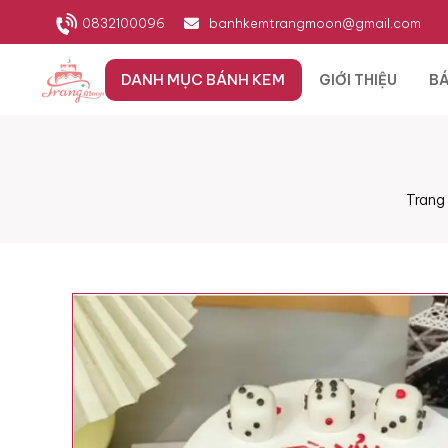
0832100096
banhkemtrangmoon@gmail.com
DANH MỤC BÁNH KEM
GIỚI THIỆU
BÁ
Trang