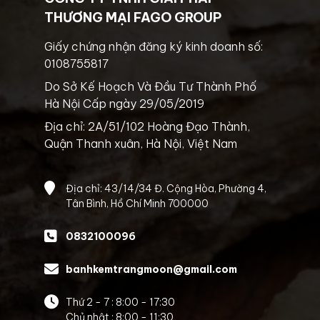
THƯƠNG MẠI FAGO GROUP
Giấy chứng nhận đăng ký kinh doanh số:
0108755817
Do Sở Kế Hoạch Và Đầu Tư Thành Phố
Hà Nội Cấp ngày 29/05/2019
Địa chỉ: 2A/51/102 Hoàng Đạo Thành,
Quận Thanh xuân, Hà Nội, Việt Nam
Địa chỉ: 43/14/34 Đ. Cộng Hòa, Phường 4,
Tân Bình, Hồ Chí Minh 700000
0832100096
banhkemtrangmoon@gmail.com
Thứ 2 - 7 : 8:00 - 17:30
Chủ nhật : 8:00 - 11:30