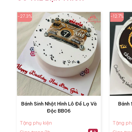
-27.3%
-12.7%
Bánh Sinh Nhật Hình Lô Đề Lạ Và
Bánh 
Độc BB06
Tặng phụ kiện
Tặng ph