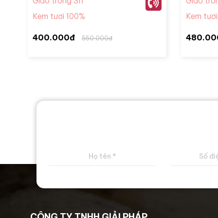
Giao trong 3h
Giao tro
Kem tươi 100%
Kem tươ
400.000đ
480.00
550.000đ
CÔNG TY TNHH GIẢI PHÁP