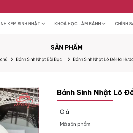
NH KEM SINH NHẬT
KHOÁ HỌC LÀM BÁNH
CHÍNH 
SẢN PHẨM
 chủ
Bánh Sinh Nhật Bài Bạc
Bánh Sinh Nhật Lô Đề Hài Hướ
Bánh Sinh Nhật Lô Đ
Giá
Mã sản phẩm