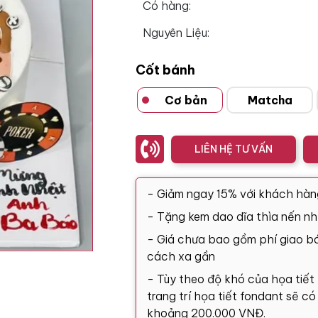
Có hàng:
Nguyên Liệu:
Cốt bánh
Cơ bản
Matcha
LIÊN HỆ TƯ VẤN
- Giảm ngay 15% với khách hàn
- Tặng kem dao dĩa thìa nến nh
- Giá chưa bao gồm phí giao bá
cách xa gần
- Tùy theo độ khó của họa tiết
trang trí họa tiết fondant sẽ c
khoảng 200.000 VNĐ.