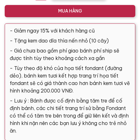
MUA HÀNG
- Giảm ngay 15% với khách hàng cũ
- Tặng kem dao dĩa thìa nến nhỏ (10 cây)
- Giá chưa bao gồm phí giao bánh phí ship sẽ
được tính tùy theo khoảng cách xa gần
- Tùy theo độ khó của họa tiết fondant (đường
dẻo), bánh kem tươi kết hợp trang trí họa tiết
fondant sẽ có giá thành cao hơn bánh kem tươi vẽ
hình khoảng 200.000 VNĐ.
- Lưu ý : Bánh được cố định bằng tăm tre để cố
định bánh, các chi tiết trang trí sử bằng Fondant
có thể có tăm tre bên trong để giữ liên kết và định
hình khi nặn nên các bạn lưu ý không cho trẻ nhỏ
ăn.