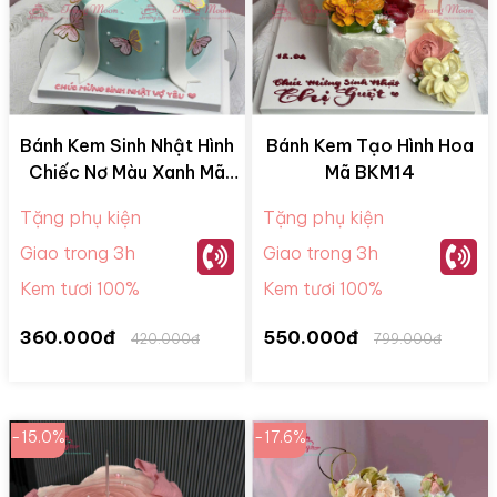
Bánh Kem Sinh Nhật Hình
Bánh Kem Tạo Hình Hoa
Chiếc Nơ Màu Xanh Mã
Mã BKM14
NHQ02
Tặng phụ kiện
Tặng phụ kiện
Giao trong 3h
Giao trong 3h
Kem tươi 100%
Kem tươi 100%
360.000đ
550.000đ
420.000đ
799.000đ
-15.0%
-17.6%