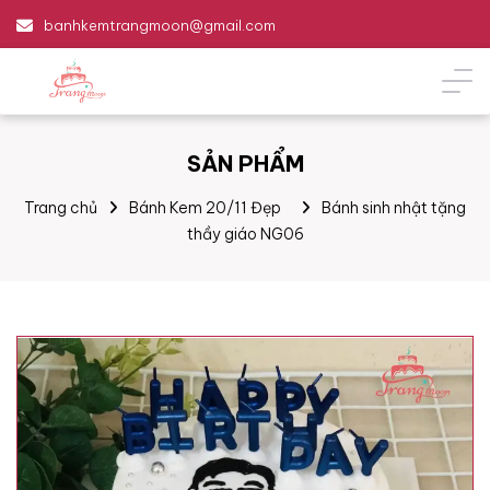
banhkemtrangmoon@gmail.com
SẢN PHẨM
Trang chủ
Bánh Kem 20/11 Đẹp
Bánh sinh nhật tặng
thầy giáo NG06