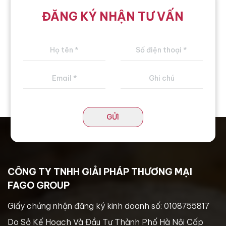
ĐĂNG KÝ NHẬN TƯ VẤN
GỬI
CÔNG TY TNHH GIẢI PHÁP THƯƠNG MẠI
FAGO GROUP
Giấy chứng nhận đăng ký kinh doanh số: 0108755817
Do Sở Kế Hoạch Và Đầu Tư Thành Phố Hà Nội Cấp