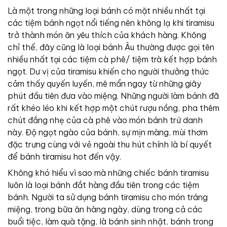
Là một trong những loại bánh có mặt nhiều nhất tại
các tiệm bánh ngọt nổi tiếng nên không lạ khi tiramisu
trở thành món ăn yêu thích của khách hàng. Không
chỉ thế, đây cũng là loại bánh Âu thường được gọi tên
nhiều nhất tại các tiệm cà phê/ tiệm trà kết hợp bánh
ngọt. Dư vị của tiramisu khiến cho người thưởng thức
cảm thấy quyến luyến, mê mẩn ngay từ những giây
phút đầu tiên đưa vào miệng.
Những người làm bánh đã
rất khéo léo khi kết hợp một chút rượu nồng, pha thêm
chút đắng nhẹ của cà phê vào món bánh trứ danh
này. Độ ngọt ngào của bánh, sự mịn màng, mùi thơm
đặc trưng cùng với vẻ ngoài thu hút chính là bí quyết
để bánh tiramisu hot đến vậy.
Không khó hiểu vì sao mà những chiếc bánh tiramisu
luôn là loại bánh đắt hàng đầu tiên trong các tiệm
bánh. Người ta sử dụng bánh tiramisu cho món tráng
miệng, trong bữa ăn hàng ngày, dùng trong cả các
buổi tiệc, làm quà tặng, là bánh sinh nhật, bánh trong