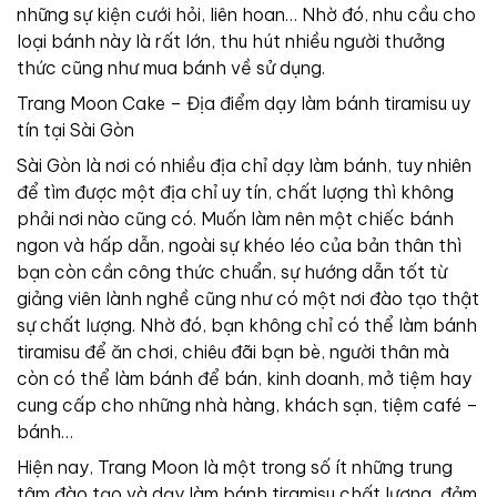
những sự kiện cưới hỏi, liên hoan… Nhờ đó, nhu cầu cho
loại bánh này là rất lớn, thu hút nhiều người thưởng
thức cũng như mua bánh về sử dụng.
Trang
Moon Cake – Địa điểm dạy làm bánh tiramisu uy
tín tại Sài Gòn
Sài Gòn là nơi có nhiều địa chỉ dạy làm bánh, tuy nhiên
để tìm được một địa chỉ uy tín, chất lượng thì không
phải nơi nào cũng có. Muốn làm nên một chiếc bánh
ngon và hấp dẫn, ngoài sự khéo léo của bản thân thì
bạn còn cần công thức chuẩn, sự hướng dẫn tốt từ
giảng viên lành nghề cũng như có một nơi đào tạo thật
sự chất lượng. Nhờ đó, bạn không chỉ có thể làm bánh
tiramisu để ăn chơi, chiêu đãi bạn bè, người thân mà
còn có thể làm bánh để bán, kinh doanh, mở tiệm hay
cung cấp cho những nhà hàng, khách sạn, tiệm café –
bánh…
Hiện nay, Trang Moon là một trong số ít những trung
tâm đào tạo và dạy làm bánh tiramisu chất lượng, đảm