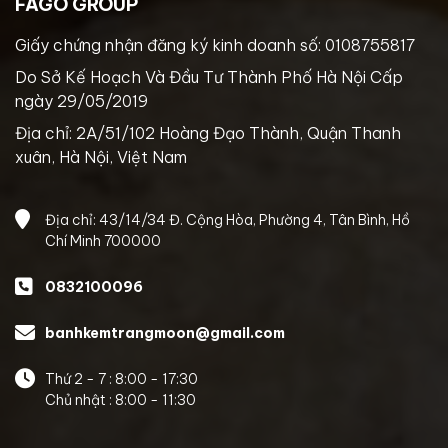
FAGO GROUP
Giấy chứng nhận đăng ký kinh doanh số: 0108755817
Do Sở Kế Hoạch Và Đầu Tư Thành Phố Hà Nội Cấp
ngày 29/05/2019
Địa chỉ: 2A/51/102 Hoàng Đạo Thành, Quận Thanh
xuân, Hà Nội, Việt Nam
Địa chỉ: 43/14/34 Đ. Cộng Hòa, Phường 4, Tân Bình, Hồ
Chí Minh 700000
0832100096
banhkemtrangmoon@gmail.com
Thứ 2 - 7 : 8:00 - 17:30
Chủ nhật : 8:00 - 11:30