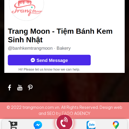
© 2022 trangmoon.com.vn. All Rights Reserved. Design web
and SEO by
FAGO AGENCY