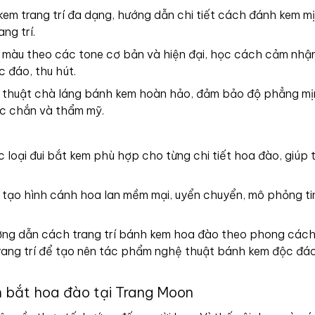
m trang trí đa dạng, hướng dẫn chi tiết cách đánh kem mị
ng trí.
i màu theo các tone cơ bản và hiện đại, học cách cảm nhậ
c đáo, thu hút.
 thuật chà láng bánh kem hoàn hảo, đảm bảo độ phẳng mịn
c chắn và thẩm mỹ.
 loại đui bắt kem phù hợp cho từng chi tiết hoa đào, giúp 
t tạo hình cánh hoa lan mềm mại, uyển chuyển, mô phỏng ti
ớng dẫn cách trang trí bánh kem hoa đào theo phong cách 
 trang trí để tạo nên tác phẩm nghệ thuật bánh kem độc đáo
 bắt hoa đào tại Trang Moon