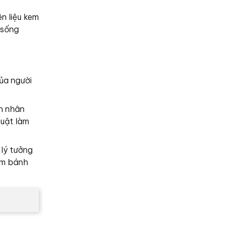
n liệu kem
 sống
ủa người
ên nhân
huật làm
 lý tưởng
àm bánh