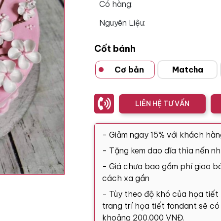
Có hàng:
Nguyên Liệu:
Cốt bánh
Cơ bản
Matcha
LIÊN HỆ TƯ VẤN
- Giảm ngay 15% với khách hàn
- Tặng kem dao dĩa thìa nến nh
- Giá chưa bao gồm phí giao bá
cách xa gần
- Tùy theo độ khó của họa tiết
trang trí họa tiết fondant sẽ c
khoảng 200.000 VNĐ.