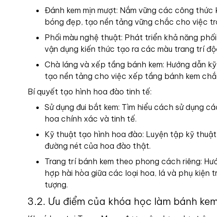
Đánh kem mịn mượt: Nắm vững các công thức ke
bóng đẹp, tạo nền tảng vững chắc cho việc tra
Phối màu nghệ thuật: Phát triển khả năng phố
vận dụng kiến thức tạo ra các màu trang trí độ
Chà láng và xếp tầng bánh kem: Hướng dẫn kỹ
tạo nền tảng cho việc xếp tầng bánh kem chắ
Bí quyết tạo hình hoa đào tinh tế:
Sử dụng đui bắt kem: Tìm hiểu cách sử dụng các
hoa chính xác và tinh tế.
Kỹ thuật tạo hình hoa đào: Luyện tập kỹ thuậ
đường nét của hoa đào thật.
Trang trí bánh kem theo phong cách riêng: Hư
hợp hài hòa giữa các loại hoa, lá và phụ kiện
tượng.
3.2. Ưu điểm của khóa học làm bánh kem