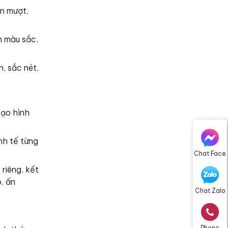
n mượt,
n màu sắc,
, sắc nét,
tạo hình
nh tế từng
Chat Face
riêng, kết
, ấn
Chat Zalo
Phone