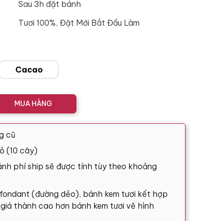
Sau 3h đặt bánh
Tươi 100%, Đặt Mới Bắt Đầu Làm
Cacao
MUA HÀNG
g cũ
ỏ (10 cây)
nh phí ship sẽ được tính tùy theo khoảng
 fondant (đường dẻo), bánh kem tươi kết hợp
ó giá thành cao hơn bánh kem tươi vẽ hình