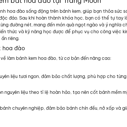
kem bắt hoa đào tại Trang Moon
nh hoa đào sống động trên bánh kem, giúp bạn thỏa sức s
c đáo. Sau khi hoàn thành khóa học, bạn có thể tự tay l
từng đường nét, mang đến món quà ngọt ngào và ý nghĩa c
kiến thức và kỹ năng học được để phục vụ cho công việc k
ấn riêng.
t hoa đào
 về làm bánh kem hoa đào, từ cơ bản đến nâng cao:
uyên liệu tươi ngon, đảm bảo chất lượng, phù hợp cho từng 
rộn nguyên liệu theo tỉ lệ hoàn hảo, tạo nên cốt bánh mềm m
 bánh chuyên nghiệp, đảm bảo bánh chín đều, nở xốp và gi