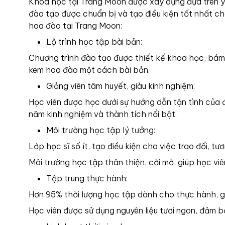
Khoá học tại Trang Moon được xây dựng dựa trên yê
đào tạo được chuẩn bị và tạo điều kiện tốt nhất c
hoa đào tại Trang Moon:
Lộ trình học tập bài bản:
Chương trình đào tạo được thiết kế khoa học, bám 
kem hoa đào một cách bài bản.
Giảng viên tâm huyết, giàu kinh nghiệm:
Học viên được học dưới sự hướng dẫn tận tình của độ
năm kinh nghiệm và thành tích nổi bật.
Môi trường học tập lý tưởng:
Lớp học sĩ số ít, tạo điều kiện cho việc trao đổi, tư
Môi trường học tập thân thiện, cởi mở, giúp học vi
Tập trung thực hành:
Hơn 95% thời lượng học tập dành cho thực hành, g
Học viên được sử dụng nguyên liệu tươi ngon, đảm b