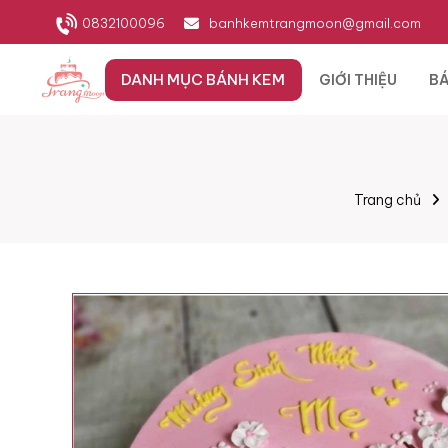
0832100096
banhkemtrangmoon@gmail.com
DANH MỤC BÁNH KEM
GIỚI THIỆU
BÁ
Trang chủ