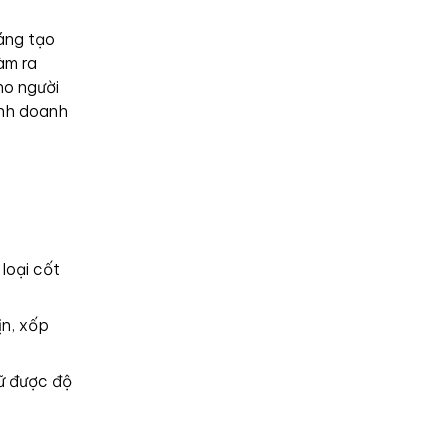
áng tạo
àm ra
ho người
inh doanh
loại cốt
ịn, xốp
ữ được độ