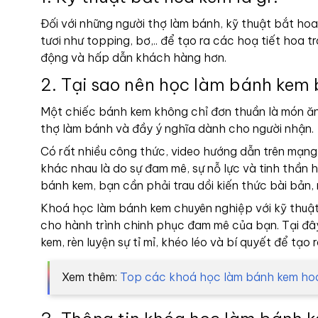
Đối với những người thợ làm bánh, kỹ thuật bắt hoa
tươi như topping, bơ,.. để tạo ra các hoạ tiết hoa 
động và hấp dẫn khách hàng hơn.
2. Tại sao nên học làm bánh kem
Một chiếc bánh kem không chỉ đơn thuần là món ăn,
thợ làm bánh và đầy ý nghĩa dành cho người nhận.
Có rất nhiều công thức, video hướng dẫn trên mạng
khác nhau là do sự đam mê, sự nỗ lực và tinh thần 
bánh kem, bạn cần phải trau dồi kiến thức bài bản,
Khoá học làm bánh kem chuyên nghiệp với kỹ thuật 
cho hành trình chinh phục đam mê của bạn. Tại đâ
kem, rèn luyện sự tỉ mỉ, khéo léo và bí quyết để tạ
Xem thêm:
Top các khoá học làm bánh kem hoa