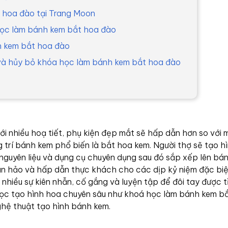
t hoa đào tại Trang Moon
 học làm bánh kem bắt hoa đào
nh kem bắt hoa đào
í và hủy bỏ khóa học làm bánh kem bắt hoa đào
i nhiều hoạ tiết, phụ kiện đẹp mắt sẽ hấp dẫn hơn so với 
 trí bánh kem phổ biến là bắt hoa kem. Người thợ sẽ tạo h
 nguyên liệu và dụng cụ chuyên dụng sau đó sắp xếp lên bá
n hảo và hấp dẫn thực khách cho các dịp kỷ niệm đặc biệt
 nhiều sự kiên nhẫn, cố gắng và luyện tập để đôi tay được t
 học tạo hình hoa chuyên sâu như khoá học làm bánh kem b
ghệ thuật tạo hình bánh kem.