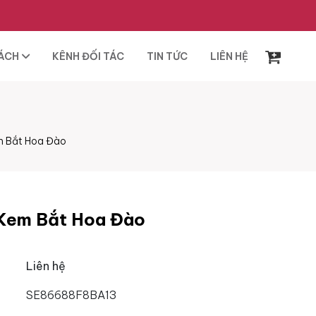
SÁCH
KÊNH ĐỐI TÁC
TIN TỨC
LIÊN HỆ
m Bắt Hoa Đào
Kem Bắt Hoa Đào
Liên hệ
SE86688F8BA13