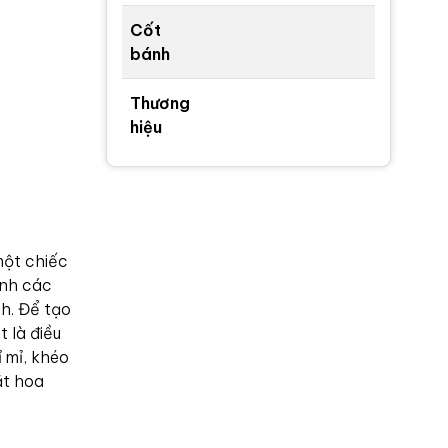
Cốt
bánh
Thương
hiệu
một chiếc
ình các
nh. Để tạo
 là điều
ỉ mỉ, khéo
ắt hoa