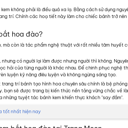
 kem không phải là điều quá xa lạ. Bằng cách sử dụng nguyê
trang trí. Chính các hoạ tiết này làm cho chiếc bánh trở nên
 bắt hoa đào?
 mà còn là tác phẩm nghệ thuật với rất nhiều tâm huyết c
, nhưng có người lại làm được nhưng người thì không. Nguy
học hỏi của từng người là khác nhau. Để chinh phục nghệ t
 rèn luyện kỹ năng điêu luyện và không ngừng sáng tạo.
trang trí bánh tạo hình hoa chuyên sâu chính là bệ phóng
y, bạn sẽ được trang bị kiến thức nền tảng vững chắc về l
o ra những tuyệt tác bánh kem khiến thực khách "say đắm".
 tốt nhất hiện nay