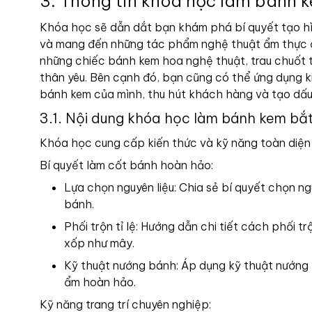
3. Thông tin khóa học làm bánh 
Khóa học sẽ dẫn dắt bạn khám phá bí quyết tạo hì
và mang đến những tác phẩm nghệ thuật ẩm thực độ
những chiếc bánh kem hoa nghệ thuật, trau chuốt 
thân yêu. Bên cạnh đó, bạn cũng có thể ứng dụng 
bánh kem của mình, thu hút khách hàng và tạo dấu 
3.1. Nội dung khóa học làm bánh kem bắ
Khóa học cung cấp kiến thức và kỹ năng toàn diện
Bí quyết làm cốt bánh hoàn hảo:
Lựa chọn nguyên liệu: Chia sẻ bí quyết chọn ng
bánh.
Phối trộn tỉ lệ: Hướng dẫn chi tiết cách phối t
xốp như mây.
Kỹ thuật nướng bánh: Áp dụng kỹ thuật nướng
ẩm hoàn hảo.
Kỹ năng trang trí chuyên nghiệp: