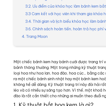
3.2. Ưu điểm của khóa học làm bánh kem bắ
3.3 Cam kết với học viên khi tham gia khóa
3.4. Thời gian và lịch biểu khóa học làm bá
3.6. Chính sách hoàn tiền, hoàn trả học ph
4. Trang Moon
Một chiếc bánh kem hay bánh cưới được trang trí vớ
bánh thông thường. Một trong những kỹ thuật trang
loại hoa như hoa lan, hoa đào, hoa cúc,.. bằng các
ra một chiếc bánh sinh nhật hay một bánh kem hoà
không hề dễ dàng. Kỹ thuật trang trí này đòi hỏi rất
léo và có nhiều sự sáng tạo hơn. Vì thế, một khoá
đào là rất cần thiết cho những ai muốn theo đuổi n
1. Kỹ thuật bắt hoa kem là gì?