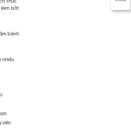
ách thức
h kem bắt
 làm bánh
ó nhiều
o.
hạo.
 viên.