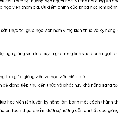
u cầu thực tế, hướng đến người học. Vì thế nội dung và c
ho học viên tham gia. Ưu điểm chính của khoá học làm bán
sát thực tế, giúp học viên nắm vững kiến thức và kỹ năng
i ngũ giảng viên là chuyên gia trong lĩnh vực bánh ngọt, c
ơng tác giữa giảng viên và học viên hiệu quả.
ên dễ dàng tiếp thu kiến thức và phát huy khả năng sáng tạ
iúp học viên rèn luyện kỹ năng làm bánh một cách thành t
ảo an toàn thực phẩm, dưới sự hướng dẫn chi tiết của giảng