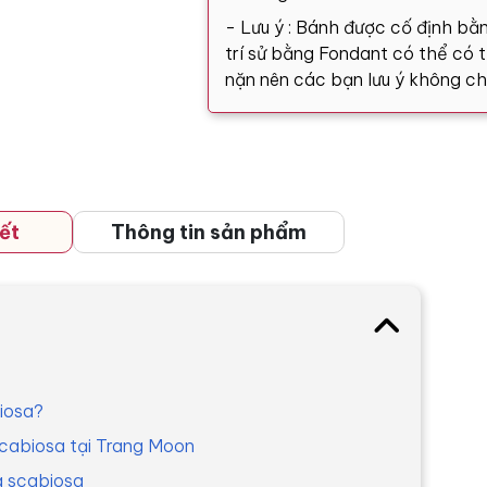
- Lưu ý : Bánh được cố định bằn
trí sử bằng Fondant có thể có tă
nặn nên các bạn lưu ý không ch
ết
Thông tin sản phẩm
iosa?
scabiosa tại Trang Moon
a scabiosa