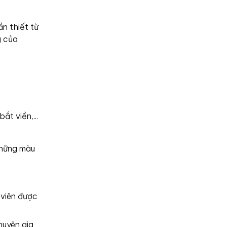
n thiết từ
g của
t viền,...
những màu
 viên được
huyên gia