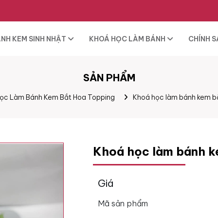
NH KEM SINH NHẬT
KHOÁ HỌC LÀM BÁNH
CHÍNH 
SẢN PHẨM
ọc Làm Bánh Kem Bắt Hoa Topping
Khoá học làm bánh kem b
Khoá học làm bánh k
Giá
Mã sản phẩm