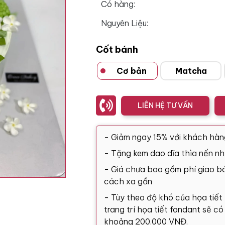
Có hàng:
Nguyên Liệu:
Cốt bánh
Cơ bản
Matcha
LIÊN HỆ TƯ VẤN
- Giảm ngay 15% với khách hàn
- Tặng kem dao dĩa thìa nến nh
- Giá chưa bao gồm phí giao bá
cách xa gần
- Tùy theo độ khó của họa tiết
trang trí họa tiết fondant sẽ c
khoảng 200.000 VNĐ.