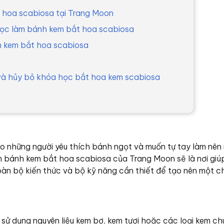
 hoa scabiosa tại Trang Moon
 học làm bánh kem bắt hoa scabiosa
nh kem bắt hoa scabiosa
í và hủy bỏ khóa học bắt hoa kem scabiosa
 những người yêu thích bánh ngọt và muốn tự tay làm nên
 bánh kem bắt hoa scabiosa của Trang Moon sẽ là nơi giú
oàn bộ kiến thức và bộ kỹ năng cần thiết để tạo nên một c
 sử dụng nguyên liệu kem bơ, kem tươi hoặc các loại kem c