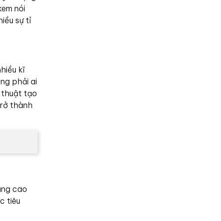
kem nói
iều sự tỉ
hiều kĩ
ng phải ai
 thuật tạo
trở thành
âng cao
c tiêu