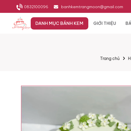
0832100096
banhkemtrangmoon@gmail.com
DANH MỤC BÁNH KEM
GIỚI THIỆU
BÁ
Trang chủ
H