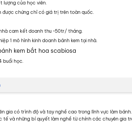
t lượng của học viên.
 được chứng chỉ có giá trị trên toàn quốc.
 nhà cam kết doanh thu ~50tr/ tháng.
hiệp 1 mô hình kinh doanh bánh kem tại nhà.
m bánh kem bắt hoa scabiosa
 buổi học.
n
 gia có trình độ và tay nghề cao trong lĩnh vực làm bánh.
 tế và những bí quyết làm nghề từ chính các chuyên gia t