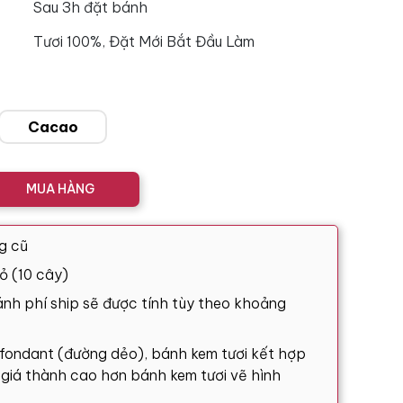
Sau 3h đặt bánh
Tươi 100%, Đặt Mới Bắt Đầu Làm
Cacao
MUA HÀNG
g cũ
ỏ (10 cây)
nh phí ship sẽ được tính tùy theo khoảng
 fondant (đường dẻo), bánh kem tươi kết hợp
ó giá thành cao hơn bánh kem tươi vẽ hình