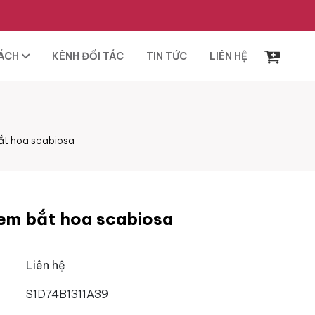
SÁCH
KÊNH ĐỐI TÁC
TIN TỨC
LIÊN HỆ
ắt hoa scabiosa
em bắt hoa scabiosa
Liên hệ
S1D74B1311A39