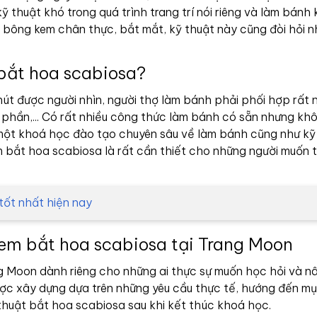
ỹ thuật khó trong quá trình trang trí nói riêng và làm bánh 
bông kem chân thực, bắt mắt, kỹ thuật này cũng đòi hỏi nh
bắt hoa scabiosa?
t được người nhìn, người thợ làm bánh phải phối hợp rất n
g phần,... Có rất nhiều công thức làm bánh có sẵn nhưng khô
 một khoá học đào tạo chuyên sâu về làm bánh cũng như kỹ
 bắt hoa scabiosa là rất cần thiết cho những người muốn 
tốt nhất hiện nay
em bắt hoa scabiosa tại Trang Moon
 Moon dành riêng cho những ai thực sự muốn học hỏi và n
ợc xây dựng dựa trên những yêu cầu thực tế, hướng đến mụ
huật bắt hoa scabiosa sau khi kết thúc khoá học.