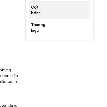
Cốt
bánh
Thương
hiệu
 những
p bạn hiện
hiếc bánh
huyên dụng