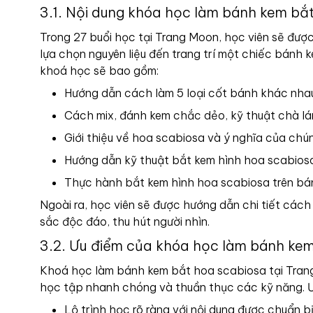
3.1. Nội dung khóa học làm bánh kem bắ
Trong 27 buổi học tại Trang Moon, học viên sẽ được
lựa chọn nguyên liệu đến trang trí một chiếc bánh k
khoá học sẽ bao gồm:
Hướng dẫn cách làm 5 loại cốt bánh khác nhau
Cách mix, đánh kem chắc dẻo, kỹ thuật chà l
Giới thiệu về hoa scabiosa và ý nghĩa của ch
Hướng dẫn kỹ thuật bắt kem hình hoa scabiosa t
Thực hành bắt kem hình hoa scabiosa trên bá
Ngoài ra, học viên sẽ được hướng dẫn chi tiết các
sắc độc đáo, thu hút người nhìn.
3.2. Ưu điểm của khóa học làm bánh kem
Khoá học làm bánh kem bắt hoa scabiosa tại Tran
học tập nhanh chóng và thuần thục các kỹ năng. Ư
Lộ trình học rõ ràng với nội dung được chuẩn b