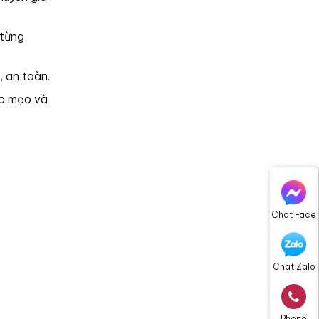
 từng
 an toàn.
ác mẹo và
Chat Face
Chat Zalo
Phone