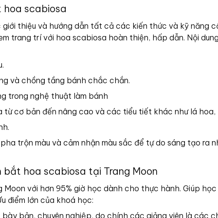
t hoa scabiosa
 giới thiệu và hướng dẫn tất cả các kiến thức và kỹ năng cầ
em trang trí với hoa scabiosa hoàn thiện, hấp dẫn. Nội dun
.
áng và chồng tầng bánh chắc chắn.
úng trong nghệ thuật làm bánh
ừ cơ bản đến nâng cao và các tiểu tiết khác như lá hoa, bắ
nh.
h pha trộn màu và cảm nhận màu sắc để tự do sáng tạo ra 
 bắt hoa scabiosa tại Trang Moon
g Moon với hơn 95% giờ học dành cho thực hành. Giúp học
u điểm lớn của khoá học:
ị bày bản, chuyên nghiệp, do chính các giảng viên là các c