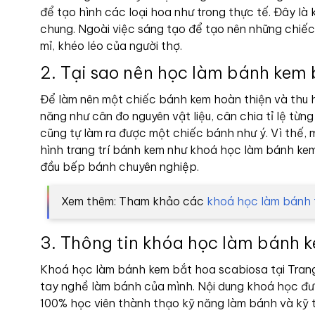
để tạo hình các loại hoa như trong thực tế. Đây là k
chung. Ngoài việc sáng tạo để tạo nên những chiếc 
mỉ, khéo léo của người thợ.
2. Tại sao nên học làm bánh kem 
Để làm nên một chiếc bánh kem hoàn thiện và thu hú
năng như cân đo nguyên vật liệu, cân chia tỉ lệ từn
cũng tự làm ra được một chiếc bánh như ý. Vì thế,
hình trang trí bánh kem như khoá học làm bánh kem
đầu bếp bánh chuyên nghiệp.
Xem thêm: Tham khảo các
khoá học làm bánh 
3. Thông tin khóa học làm bánh k
Khoá học làm bánh kem bắt hoa scabiosa tại Trang
tay nghề làm bánh của mình. Nội dung khoá học đư
100% học viên thành thạo kỹ năng làm bánh và kỹ t