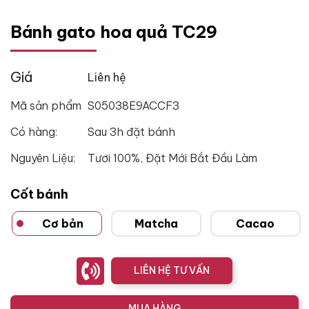
Bánh gato hoa quả TC29
Giá
Liên hệ
Mã sản phẩm
S05038E9ACCF3
Có hàng:
Sau 3h đặt bánh
Nguyên Liệu:
Tươi 100%, Đặt Mới Bắt Đầu Làm
Cốt bánh
Cơ bản
Matcha
Cacao
LIÊN HỆ TƯ VẤN
MUA HÀNG