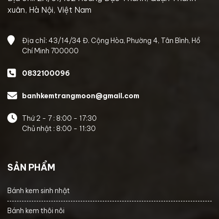
xuân, Hà Nội, Việt Nam
Địa chỉ: 43/14/34 Đ. Cộng Hòa, Phường 4, Tân Bình, Hồ
Chí Minh 700000
0832100096
banhkemtrangmoon@gmail.com
Thứ 2 - 7 : 8:00 - 17:30
Chủ nhật : 8:00 - 11:30
SẢN PHẨM
Bánh kem sinh nhật
Bánh kem thôi nôi