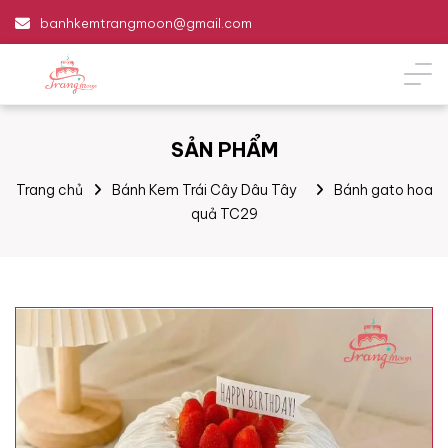
banhkemtrangmoon@gmail.com
SẢN PHẨM
Trang chủ
Bánh Kem Trái Cây Dâu Tây
Bánh gato hoa
quả TC29