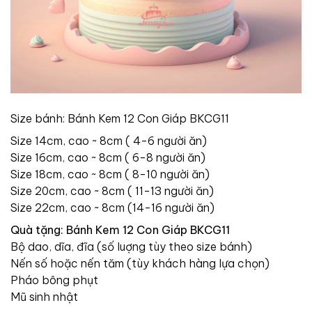
Size bánh: Bánh Kem 12 Con Giáp BKCG11
Size 14cm, cao ~ 8cm ( 4-6 người ăn)
Size 16cm, cao ~ 8cm ( 6-8 người ăn)
Size 18cm, cao ~ 8cm ( 8-10 người ăn)
Size 20cm, cao ~ 8cm ( 11-13 người ăn)
Size 22cm, cao ~ 8cm (14-16 người ăn)
Quà tặng: Bánh Kem 12 Con Giáp BKCG11
Bộ dao, dĩa, đĩa (số luợng tùy theo size bánh)
Nến số hoặc nến tăm (tùy khách hàng lựa chọn)
Pháo bông phụt
Mũ sinh nhật