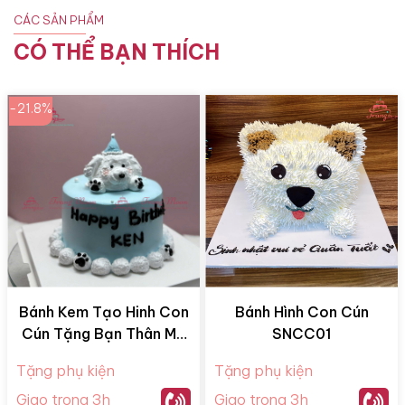
CÁC SẢN PHẨM
CÓ THỂ BẠN THÍCH
-21.8%
Bánh Kem Tạo Hinh Con
Bánh Hình Con Cún
Cún Tặng Bạn Thân Mã
SNCC01
BTN16
Tặng phụ kiện
Tặng phụ kiện
Giao trong 3h
Giao trong 3h