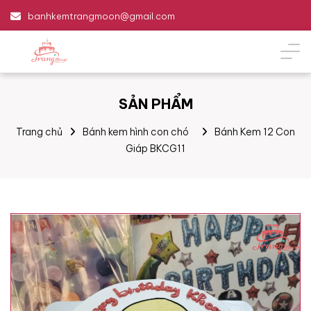
banhkemtrangmoon@gmail.com
SẢN PHẨM
Trang chủ
Bánh kem hình con chó
Bánh Kem 12 Con
Giáp BKCG11