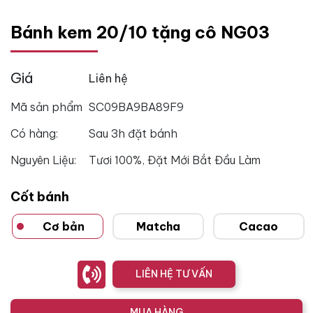
Bánh kem 20/10 tặng cô NG03
Giá
Liên hệ
Mã sản phẩm
SC09BA9BA89F9
Có hàng:
Sau 3h đặt bánh
Nguyên Liệu:
Tươi 100%, Đặt Mới Bắt Đầu Làm
Cốt bánh
Cơ bản
Matcha
Cacao
LIÊN HỆ TƯ VẤN
MUA HÀNG