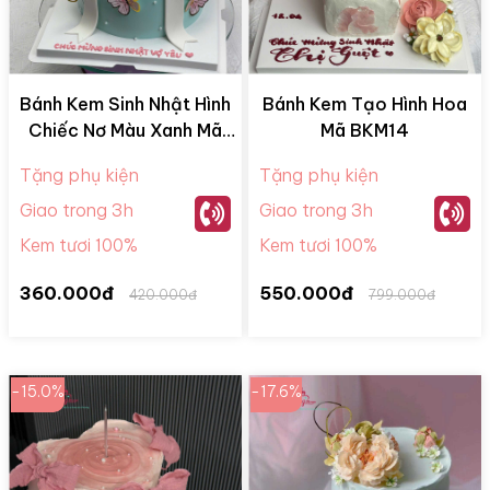
Bánh Kem Sinh Nhật Hình
Bánh Kem Tạo Hình Hoa
Chiếc Nơ Màu Xanh Mã
Mã BKM14
NHQ02
Tặng phụ kiện
Tặng phụ kiện
Giao trong 3h
Giao trong 3h
Kem tươi 100%
Kem tươi 100%
360.000đ
550.000đ
420.000đ
799.000đ
-15.0%
-17.6%