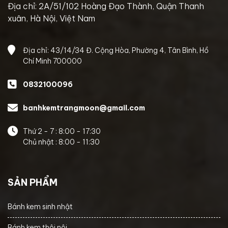
Địa chỉ: 2A/51/102 Hoàng Đạo Thành, Quận Thanh
xuân, Hà Nội, Việt Nam
Địa chỉ: 43/14/34 Đ. Cộng Hòa, Phường 4, Tân Bình, Hồ
Chí Minh 700000
0832100096
banhkemtrangmoon@gmail.com
Thứ 2 - 7 : 8:00 - 17:30
Chủ nhật : 8:00 - 11:30
SẢN PHẨM
Bánh kem sinh nhật
Bánh kem thôi nôi