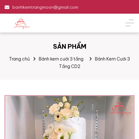
banhkemtrangmoon@gmail.com
SẢN PHẨM
Trang chủ
Bánh kem cưới 3 tầng
Bánh Kem Cưới 3
Tầng CD2