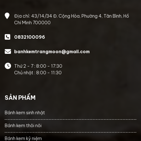
Địa chỉ: 43/14/34 Đ. Cộng Hòa, Phường 4, Tân Bình, Hồ
Chí Minh 700000
0832100096
banhkemtrangmoon@gmail.com
Thứ 2 - 7 : 8:00 - 17:30
Chủ nhật : 8:00 - 11:30
SẢN PHẨM
Bánh kem sinh nhật
Bánh kem thôi nôi
Bánh kem kỷ niệm