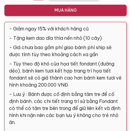
MUA HÀNG
- Giảm ngay 15% với khách hàng cũ
- Tặng kem dao dĩa thìa nến nhỏ (10 cây)
- Giá chưa bao gồm phí giao bánh phí ship sẽ
được tính tùy theo khoảng cách xa gần
- Tùy theo độ khó của họa tiết fondant (đường
dẻo), bánh kem tươi kết hợp trang trí họa tiết
fondant sẽ có giá thành cao hơn bánh kem tươi vẽ
hình khoảng 200.000 VNĐ.
- Lưu ý : Bánh được cố định bằng tăm tre để cố
định bánh, các chi tiết trang trí sử bằng Fondant
có thể có tăm tre bên trong để giữ liên kết và định
hình khi nặn nên các bạn lưu ý không cho trẻ nhỏ
ăn.