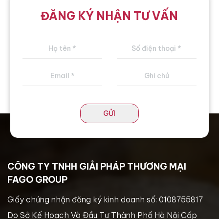
ĐĂNG KÝ NHẬN TƯ VẤN
GỬI
CÔNG TY TNHH GIẢI PHÁP THƯƠNG MẠI
FAGO GROUP
Giấy chứng nhận đăng ký kinh doanh số: 0108755817
Do Sở Kế Hoạch Và Đầu Tư Thành Phố Hà Nội Cấp