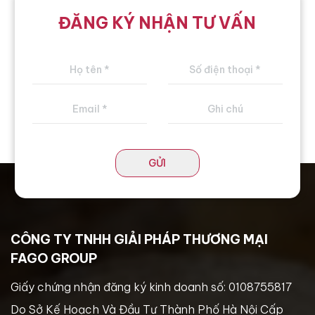
ĐĂNG KÝ NHẬN TƯ VẤN
GỬI
CÔNG TY TNHH GIẢI PHÁP THƯƠNG MẠI
FAGO GROUP
Giấy chứng nhận đăng ký kinh doanh số: 0108755817
Do Sở Kế Hoạch Và Đầu Tư Thành Phố Hà Nội Cấp