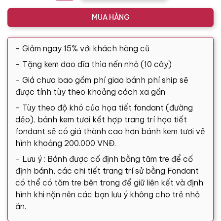
MUA HÀNG
- Giảm ngay 15% với khách hàng cũ
- Tặng kem dao dĩa thìa nến nhỏ (10 cây)
- Giá chưa bao gồm phí giao bánh phí ship sẽ
được tính tùy theo khoảng cách xa gần
- Tùy theo độ khó của họa tiết fondant (đường
dẻo), bánh kem tươi kết hợp trang trí họa tiết
fondant sẽ có giá thành cao hơn bánh kem tươi vẽ
hình khoảng 200.000 VNĐ.
- Lưu ý : Bánh được cố định bằng tăm tre để cố
định bánh, các chi tiết trang trí sử bằng Fondant
có thể có tăm tre bên trong để giữ liên kết và định
hình khi nặn nên các bạn lưu ý không cho trẻ nhỏ
ăn.