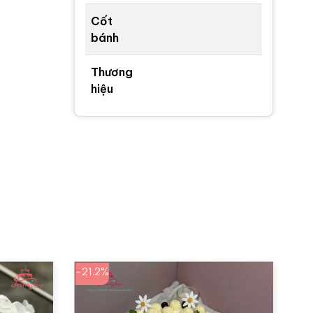
Cốt
bánh
Thương
hiệu
-21.2%