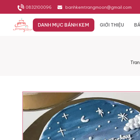
0832100096
banhkemtrangmoon@gmail.com
DANH MỤC BÁNH KEM
GIỚI THIỆU
BÁ
Tran