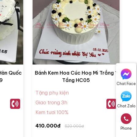
 Hàn Quốc
Bánh Kem Hoa Cúc Hoạ Mi Trắng 1
09
Tầng HC05
Chat Face
Tặng phụ kiện
Giao trong 3h
Chat Zalo
Kem tươi 100%
410.000đ
520.000đ
Phone