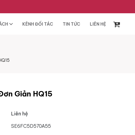
SÁCH
KÊNH ĐỐI TÁC
TIN TỨC
LIÊN HỆ
 HQ15
Đơn Giản HQ15
Liên hệ
SE6FC5D570A55