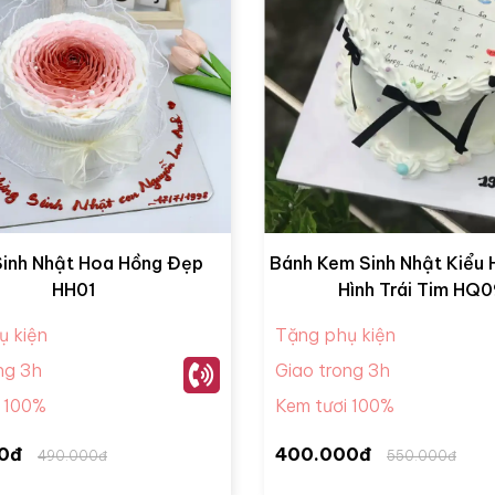
Sinh Nhật Hoa Hồng Đẹp
Bánh Kem Sinh Nhật Kiểu
HH01
Hình Trái Tim HQ
ụ kiện
Tặng phụ kiện
ng 3h
Giao trong 3h
i 100%
Kem tươi 100%
0đ
400.000đ
490.000đ
550.000đ