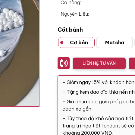
Có hàng:
Nguyên Liệu:
Cốt bánh
Cơ bản
Matcha
LIÊN HỆ TƯ VẤN
- Giảm ngay 15% với khách hàn
- Tặng kem dao dĩa thìa nến nh
- Giá chưa bao gồm phí giao bá
cách xa gần
- Tùy theo độ khó của họa tiết
trang trí họa tiết fondant sẽ c
khoảng 200.000 VNĐ.