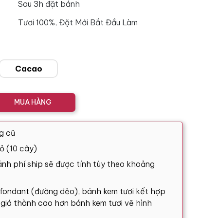
Sau 3h đặt bánh
Tươi 100%, Đặt Mới Bắt Đầu Làm
Cacao
MUA HÀNG
g cũ
ỏ (10 cây)
nh phí ship sẽ được tính tùy theo khoảng
 fondant (đường dẻo), bánh kem tươi kết hợp
ó giá thành cao hơn bánh kem tươi vẽ hình