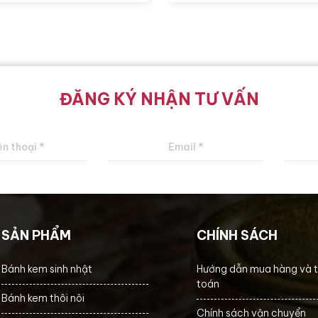
ĐĂNG KÝ NHẬN TƯ VẤN
SẢN PHẨM
CHÍNH SÁCH
Bánh kem sinh nhật
Hướng dẫn mua hàng và 
toán
Bánh kem thôi nôi
Chính sách vận chuyển