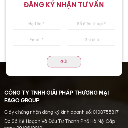
ĐĂNG KÝ NHẬN TƯ VẤN
GỬI
CÔNG TY TNHH GIẢI PHÁP THƯƠNG MẠI
FAGO GROUP
Giấy chứng nhận đăng ký kinh doanh số: 0108755817
Do Sở Kế Hoạch Và Đầu Tư Thành Phố Hà Nội Cấp
ngày 29/05/2019