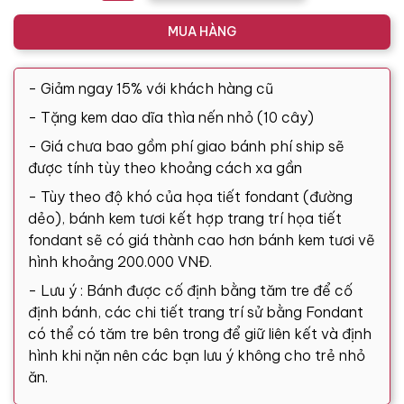
MUA HÀNG
- Giảm ngay 15% với khách hàng cũ
- Tặng kem dao dĩa thìa nến nhỏ (10 cây)
- Giá chưa bao gồm phí giao bánh phí ship sẽ
được tính tùy theo khoảng cách xa gần
- Tùy theo độ khó của họa tiết fondant (đường
dẻo), bánh kem tươi kết hợp trang trí họa tiết
fondant sẽ có giá thành cao hơn bánh kem tươi vẽ
hình khoảng 200.000 VNĐ.
- Lưu ý : Bánh được cố định bằng tăm tre để cố
định bánh, các chi tiết trang trí sử bằng Fondant
có thể có tăm tre bên trong để giữ liên kết và định
hình khi nặn nên các bạn lưu ý không cho trẻ nhỏ
ăn.