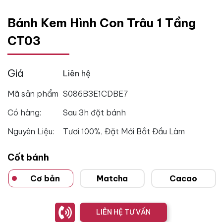
Bánh Kem Hình Con Trâu 1 Tầng
CT03
Giá
Liên hệ
Mã sản phẩm
S086B3E1CDBE7
Có hàng:
Sau 3h đặt bánh
Nguyên Liệu:
Tươi 100%, Đặt Mới Bắt Đầu Làm
Cốt bánh
Cơ bản
Matcha
Cacao
LIÊN HỆ TƯ VẤN