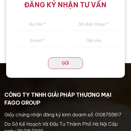
ĐĂNG KÝ NHẬN TƯ VẤN
GỬI
CÔNG TY TNHH GIẢI PHÁP THƯƠNG MẠI
FAGO GROUP
Giấy chứng nhận đăng ký kinh doanh số: 0108755817
Do Sở Kế Hoạch Và Đầu Tư Thành Phố Hà Nội Cấp
ngày 29/05/2019