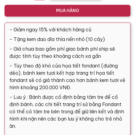
MUA HÀNG
- Giảm ngay 15% với khách hàng cũ
- Tặng kem dao dĩa thìa nến nhỏ (10 cây)
- Giá chưa bao gồm phí giao bánh phí ship sẽ
được tính tùy theo khoảng cách xa gần
- Tùy theo độ khó của họa tiết fondant (đường
dẻo), bánh kem tươi kết hợp trang trí họa tiết
fondant sẽ có giá thành cao hơn bánh kem tươi vẽ
hình khoảng 200.000 VNĐ.
- Lưu ý : Bánh được cố định bằng tăm tre để cố
định bánh, các chi tiết trang trí sử bằng Fondant
có thể có tăm tre bên trong để giữ liên kết và định
hình khi nặn nên các bạn lưu ý không cho trẻ nhỏ
ăn.