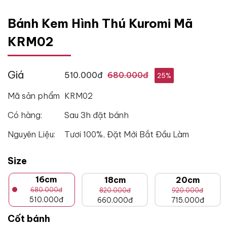
Bánh Kem Hình Thú Kuromi Mã
KRM02
Giá
510.000đ
680.000đ
25%
Mã sản phẩm
KRM02
Có hàng:
Sau 3h đặt bánh
Nguyên Liệu:
Tươi 100%, Đặt Mới Bắt Đầu Làm
Size
16cm
18cm
20cm
680.000đ
820.000đ
920.000đ
510.000đ
660.000đ
715.000đ
Cốt bánh