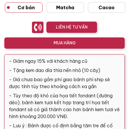
Cơ bản
Matcha
Cacao
LIÊN HỆ TƯ VẤN
MUA HÀNG
- Giảm ngay 15% với khách hàng cũ
- Tặng kem dao dĩa thìa nến nhỏ (10 cây)
- Giá chưa bao gồm phí giao bánh phí ship sẽ
được tính tùy theo khoảng cách xa gần
- Tùy theo độ khó của họa tiết fondant (đường
dẻo), bánh kem tươi kết hợp trang trí họa tiết
fondant sẽ có giá thành cao hơn bánh kem tươi vẽ
hình khoảng 200.000 VNĐ.
- Lưu ý : Bánh được cố định bằng tăm tre để cố