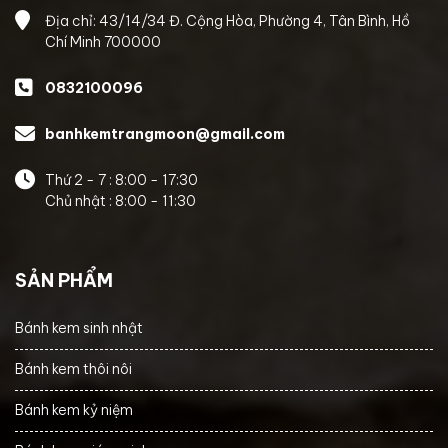
Địa chỉ: 43/14/34 Đ. Cộng Hòa, Phường 4, Tân Bình, Hồ
Chí Minh 700000
0832100096
banhkemtrangmoon@gmail.com
Thứ 2 - 7 : 8:00 - 17:30
Chủ nhật : 8:00 - 11:30
SẢN PHẨM
Bánh kem sinh nhật
Bánh kem thôi nôi
Bánh kem kỷ niệm