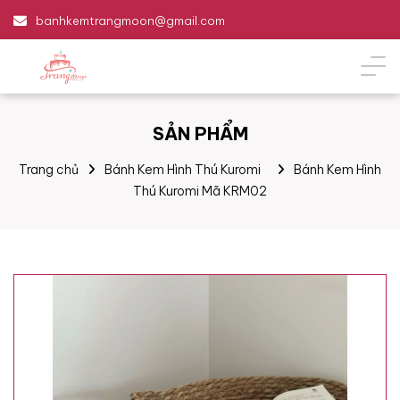
banhkemtrangmoon@gmail.com
SẢN PHẨM
Trang chủ
Bánh Kem Hình Thú Kuromi
Bánh Kem Hình
Thú Kuromi Mã KRM02