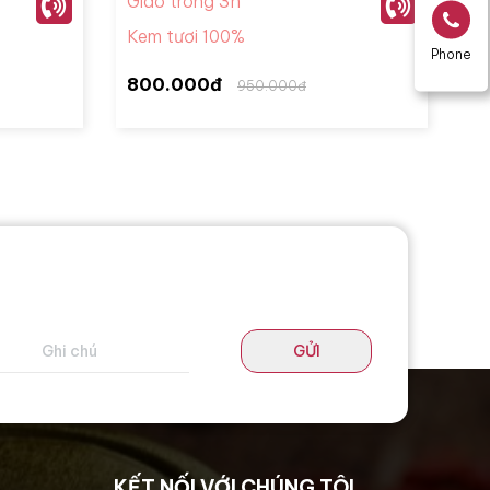
Giao trong 3h
Kem tươi 100%
Phone
800.000đ
950.000đ
GỬI
KẾT NỐI VỚI CHÚNG TÔI