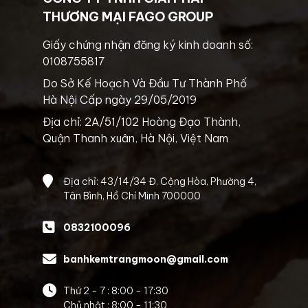
THƯƠNG MẠI FAGO GROUP
Giấy chứng nhận đăng ký kinh doanh số:
0108755817
Do Sở Kế Hoạch Và Đầu Tư Thành Phố
Hà Nội Cấp ngày 29/05/2019
Địa chỉ: 2A/51/102 Hoàng Đạo Thành,
Quận Thanh xuân, Hà Nội, Việt Nam
Địa chỉ: 43/14/34 Đ. Cộng Hòa, Phường 4,
Tân Bình, Hồ Chí Minh 700000
0832100096
banhkemtrangmoon@gmail.com
Thứ 2 - 7 : 8:00 - 17:30
Chủ nhật : 8:00 - 11:30