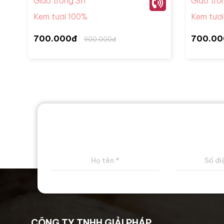
Giao trong 3h
Giao tro
Kem tươi 100%
Kem tươ
700.000đ
700.00
900.000đ
CÔNG TY TNHH GIẢI PHÁP