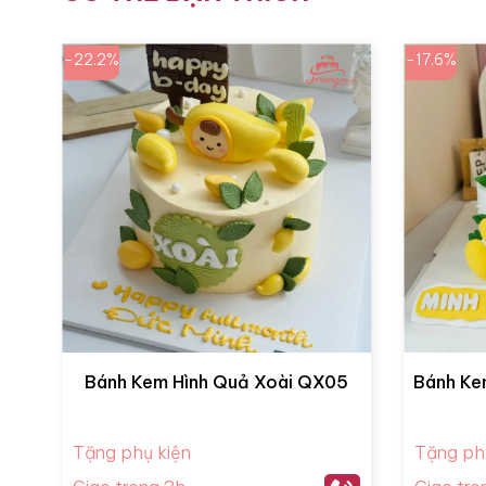
-22.2%
-17.6%
Bánh Kem Hình Quả Xoài QX05
Bánh Kem
Tặng phụ kiện
Tặng ph