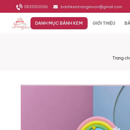
0832100096
banhkemtrangmoon@gmail.com
DANH MỤC BÁNH KEM
GIỚI THIỆU
BÁ
Trang ch