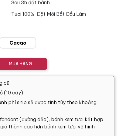
Sau 3h đặt bánh
Tươi 100%, Đặt Mới Bắt Đầu Làm
Cacao
MUA HÀNG
g cũ
ỏ (10 cây)
nh phí ship sẽ được tính tùy theo khoảng
 fondant (đường dẻo), bánh kem tươi kết hợp
ó giá thành cao hơn bánh kem tươi vẽ hình