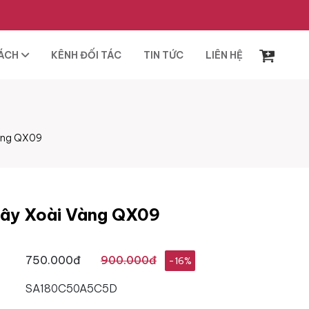
SÁCH
KÊNH ĐỐI TÁC
TIN TỨC
LIÊN HỆ
Vàng QX09
Cây Xoài Vàng QX09
750.000đ
900.000đ
-16%
SA180C50A5C5D