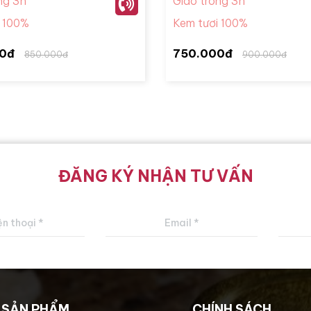
ng 3h
Giao trong 3h
i 100%
Kem tươi 100%
0đ
750.000đ
850.000đ
900.000đ
ĐĂNG KÝ NHẬN TƯ VẤN
SẢN PHẨM
CHÍNH SÁCH