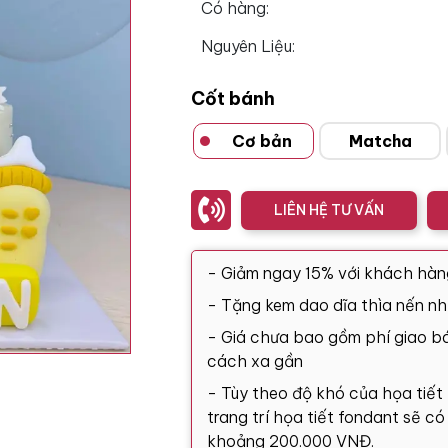
Có hàng:
Nguyên Liệu:
Cốt bánh
Cơ bản
Matcha
LIÊN HỆ TƯ VẤN
- Giảm ngay 15% với khách hàn
- Tặng kem dao dĩa thìa nến nh
- Giá chưa bao gồm phí giao bá
cách xa gần
- Tùy theo độ khó của họa tiết
trang trí họa tiết fondant sẽ c
khoảng 200.000 VNĐ.