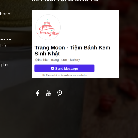
thanh
trả
 tin