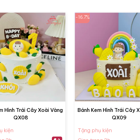
-16.7%
 Hình Trái Cây Xoài Vàng
Bánh Kem Hình Trái Cây 
QX08
QX09
ụ kiện
Tặng phụ kiện