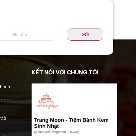
GỬI
KẾT NỐI VỚI CHÚNG TÔI
thanh
trả