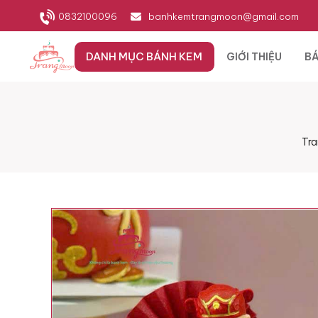
0832100096
banhkemtrangmoon@gmail.com
DANH MỤC BÁNH KEM
GIỚI THIỆU
BÁ
Tra