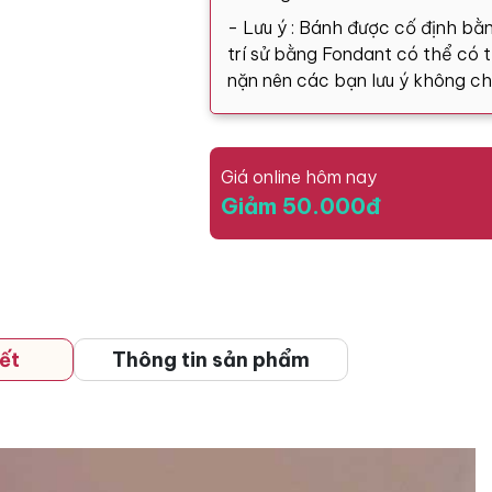
- Lưu ý : Bánh được cố định bằn
trí sử bằng Fondant có thể có tă
nặn nên các bạn lưu ý không ch
Giá online hôm nay
Giảm 50.000đ
ết
Thông tin sản phẩm