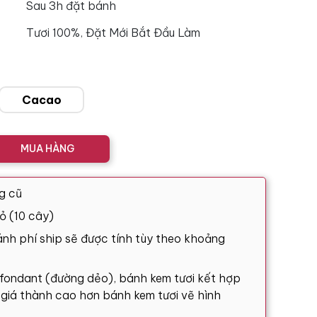
Sau 3h đặt bánh
Tươi 100%, Đặt Mới Bắt Đầu Làm
Cacao
MUA HÀNG
g cũ
ỏ (10 cây)
nh phí ship sẽ được tính tùy theo khoảng
 fondant (đường dẻo), bánh kem tươi kết hợp
ó giá thành cao hơn bánh kem tươi vẽ hình