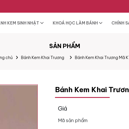
NH KEM SINH NHẬT
KHOÁ HỌC LÀM BÁNH
CHÍNH 
SẢN PHẨM
ng chủ
Bánh Kem Khai Trương
Bánh Kem Khai Trương Mã 
Bánh Kem Khai Trươ
Giá
Mã sản phẩm