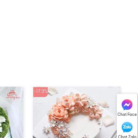
-17.3%
Chat Face
Chat Zalo