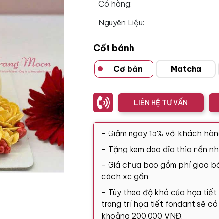
Có hàng:
Nguyên Liệu:
Cốt bánh
Cơ bản
Matcha
LIÊN HỆ TƯ VẤN
- Giảm ngay 15% với khách hàn
- Tặng kem dao dĩa thìa nến nh
- Giá chưa bao gồm phí giao bá
cách xa gần
- Tùy theo độ khó của họa tiết
trang trí họa tiết fondant sẽ c
khoảng 200.000 VNĐ.