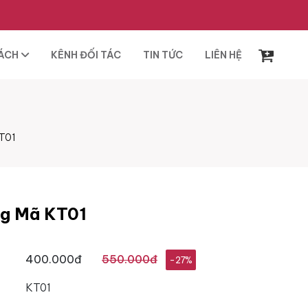
SÁCH
KÊNH ĐỐI TÁC
TIN TỨC
LIÊN HỆ
KT01
ng Mã KT01
400.000đ
550.000đ
-27%
KT01