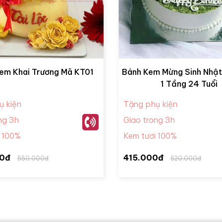
em Khai Trương Mã KT01
Bánh Kem Mừng Sinh Nhật
1 Tầng 24 Tuổi
ụ kiện
Tặng phụ kiện
ng 3h
Giao trong 3h
i 100%
Kem tươi 100%
0đ
415.000đ
550.000đ
520.000đ