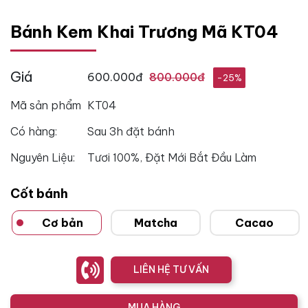
Bánh Kem Khai Trương Mã KT04
Giá
600.000đ
800.000đ
-25%
Mã sản phẩm
KT04
Có hàng:
Sau 3h đặt bánh
Nguyên Liệu:
Tươi 100%, Đặt Mới Bắt Đầu Làm
Cốt bánh
Cơ bản
Matcha
Cacao
LIÊN HỆ TƯ VẤN
MUA HÀNG