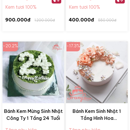
Kem tươi 100%
Kem tươi 100%
900.000đ
400.000đ
1.200.000đ
550.000đ
-20.2%
-17.3%
Bánh Kem Mừng Sinh Nhật
Bánh Kem Sinh Nhật 1
Công Ty 1 Tầng 24 Tuổi
Tầng Hình Hoa
BKM280515
Tặng phụ kiện
Tặng phụ kiện