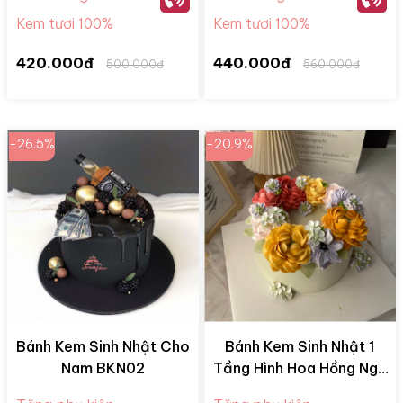
Kem tươi 100%
Kem tươi 100%
420.000đ
440.000đ
500.000đ
560.000đ
-26.5%
-20.9%
Bánh Kem Sinh Nhật Cho
Bánh Kem Sinh Nhật 1
Nam BKN02
Tầng Hình Hoa Hồng Ngũ
Sắc BKM28078