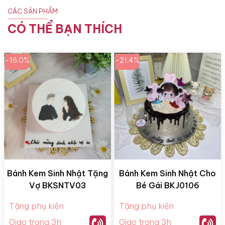
CÁC SẢN PHẨM
CÓ THỂ BẠN THÍCH
-16.0%
-21.4%
Bánh Kem Sinh Nhật Tặng
Bánh Kem Sinh Nhật Cho
Vợ BKSNTV03
Bé Gái BKJ0106
Tặng phụ kiện
Tặng phụ kiện
Giao trong 3h
Giao trong 3h