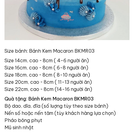
Size bánh: Bánh Kem Macaron BKMR03
Size 14cm, cao ~ 8cm ( 4-6 người ăn)
Size 16cm, cao ~ 8cm ( 6-8 người ăn)
Size 18cm, cao ~ 8cm ( 8-10 người ăn)
Size 20cm, cao ~ 8cm ( 11-13 người ăn)
Size 22cm, cao ~ 8cm (14-16 người ăn)
Quà tặng: Bánh Kem Macaron BKMR03
Bộ dao, dĩa, đĩa (số luợng tùy theo size bánh)
Nến số hoặc nến tăm (tùy khách hàng lựa chọn)
Pháo bông phụt
Mũ sinh nhật