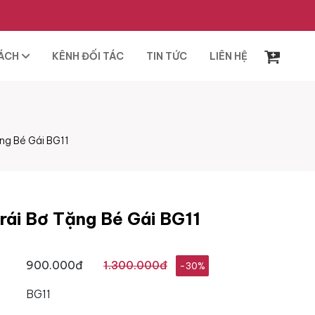
SÁCH
KÊNH ĐỐI TÁC
TIN TỨC
LIÊN HỆ
ng Bé Gái BG11
rái Bơ Tặng Bé Gái BG11
900.000đ
1.300.000đ
-30%
BG11