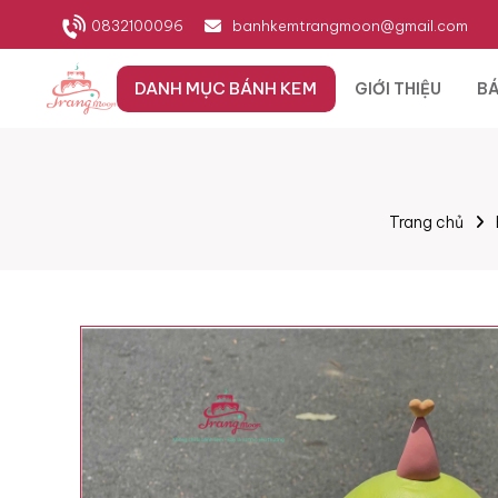
0832100096
banhkemtrangmoon@gmail.com
DANH MỤC BÁNH KEM
GIỚI THIỆU
BÁ
Trang chủ