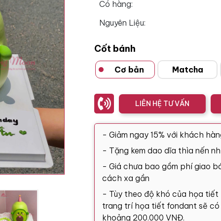
Có hàng:
Nguyên Liệu:
Cốt bánh
Cơ bản
Matcha
LIÊN HỆ TƯ VẤN
- Giảm ngay 15% với khách hàn
- Tặng kem dao dĩa thìa nến nh
- Giá chưa bao gồm phí giao bá
cách xa gần
- Tùy theo độ khó của họa tiết
trang trí họa tiết fondant sẽ c
khoảng 200.000 VNĐ.