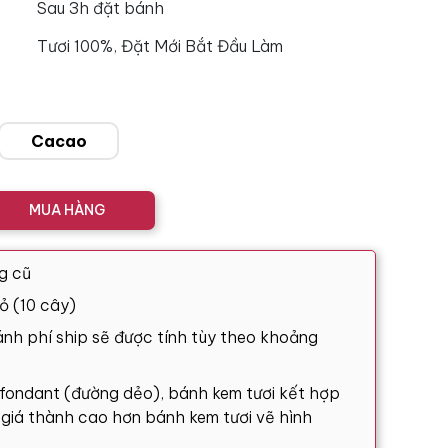
Sau 3h đặt bánh
Tươi 100%, Đặt Mới Bắt Đầu Làm
Cacao
MUA HÀNG
g cũ
ỏ (10 cây)
nh phí ship sẽ được tính tùy theo khoảng
 fondant (đường dẻo), bánh kem tươi kết hợp
ó giá thành cao hơn bánh kem tươi vẽ hình