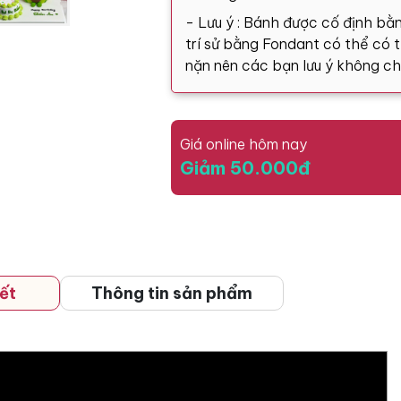
- Lưu ý : Bánh được cố định bằn
trí sử bằng Fondant có thể có tă
nặn nên các bạn lưu ý không ch
Giá online hôm nay
Giảm 50.000đ
ết
Thông tin sản phẩm